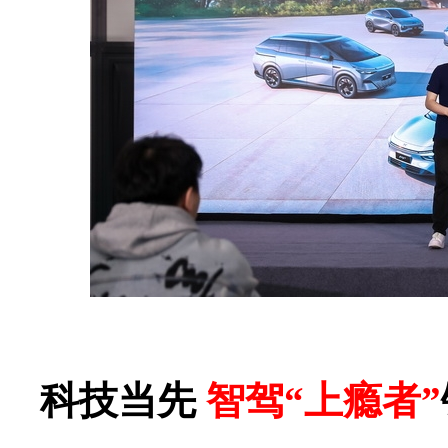
科技当先
智驾“上瘾者”