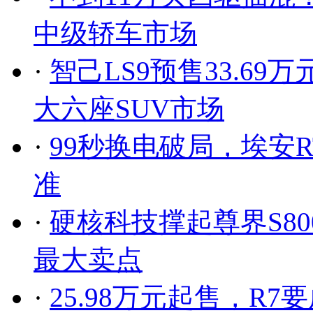
中级轿车市场
·
智己LS9预售33.6
大六座SUV市场
·
99秒换电破局，埃安
准
·
硬核科技撑起尊界S8
最大卖点
·
25.98万元起售，R