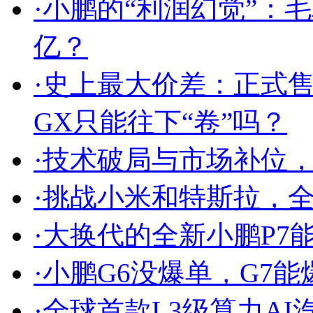
·
小鹏的“利润幻觉”：毛
亿？
·
史上最大价差：正式售
GX只能往下“卷”吗？
·
技术破局与市场补位，
·
挑战小米和特斯拉，全新
·
大换代的全新小鹏P7能
·
小鹏G6没爆单，G7能
·
全球首款L3级算力AI