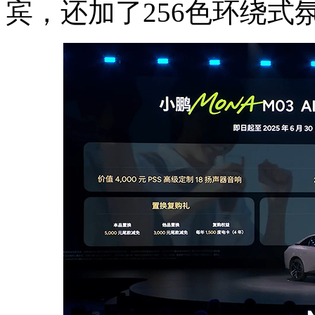
宾，还加了256色环绕式