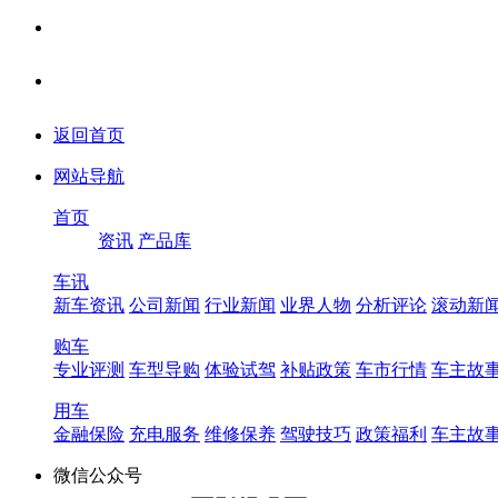
返回首页
网站导航
首页
资讯
产品库
车讯
新车资讯
公司新闻
行业新闻
业界人物
分析评论
滚动新
购车
专业评测
车型导购
体验试驾
补贴政策
车市行情
车主故
用车
金融保险
充电服务
维修保养
驾驶技巧
政策福利
车主故
微信公众号