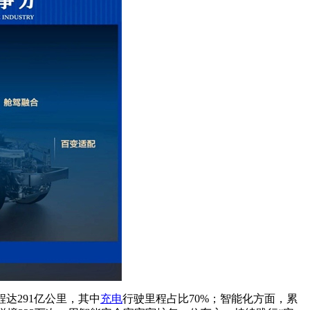
达291亿公里，其中
充电
行驶里程占比70%；智能化方面，累