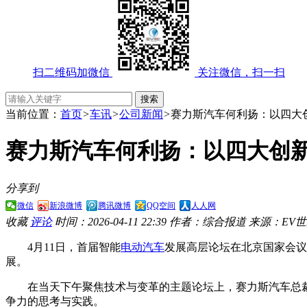
扫二维码加微信
关注微信，扫一扫
当前位置：
首页
>
车讯
>
公司新闻
>
赛力斯汽车何利扬：以四大
赛力斯汽车何利扬：以四大创
分享到
微信
新浪微博
腾讯微博
QQ空间
人人网
收藏
评论
时间：2026-04-11 22:39
作者：综合报道
来源：EV
4月11日，首届智能
电动汽车
发展高层论坛在北京国家会议
展。
在当天下午聚焦技术与变革的主题论坛上，赛力斯汽车总裁
争力的思考与实践。