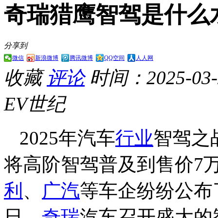
奇瑞猎鹰智驾是什么
分享到
微信
新浪微博
腾讯微博
QQ空间
人人网
收藏
评论
时间：2025-03-2
EV世纪
2025年汽车
行业
智驾之
将高阶智驾普及到售价7
利
、
广汽
等车企纷纷公布
日，
奇瑞
汽车召开盛大的