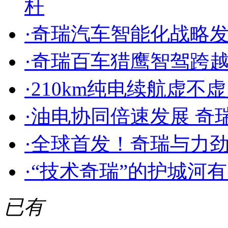
杆
·
奇瑞汽车智能化战略发
·
奇瑞百车猎鹰智驾跨越长
·
210km纯电续航虚不
·
油电协同倍速发展 奇
·
全球首发！奇瑞与力
·
“技术奇瑞”的护城河
已有