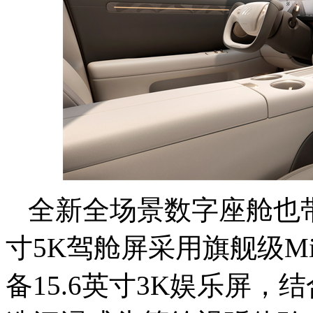
全新全场景数字座舱也带
寸5K驾舱屏采用旗舰级Mi
备15.6英寸3K娱乐屏，结