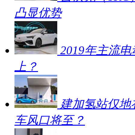
凸显优势
2019年主流
上？
建加氢站仅地补
车风口将至？