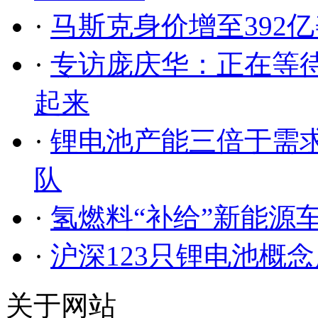
·
马斯克身价增至392
·
专访庞庆华：正在等
起来
·
锂电池产能三倍于需求
队
·
氢燃料“补给”新能源车
·
沪深123只锂电池概念
关于网站