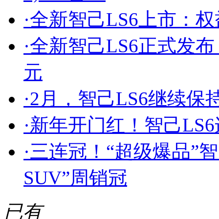
·
全新智己LS6上市：权益价
·
全新智己LS6正式发布，预
元
·
2月，智己LS6继续保
·
新年开门红！智己LS
·
三连冠！“超级爆品”智
SUV”周销冠
已有