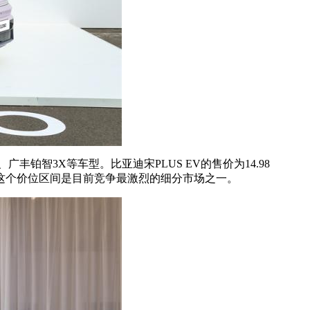
V、广丰铂智3X等车型。比亚迪宋PLUS EV的售价为14.98
SUV，这个价位区间是目前竞争最激烈的细分市场之一。