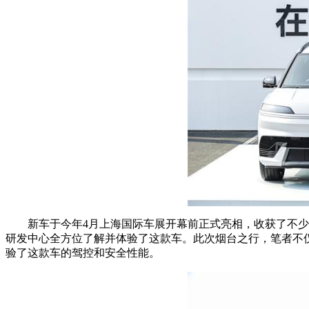
新车于今年4月上海国际车展开幕前正式亮相，收获了不少
研发中心全方位了解并体验了这款车。
此次烟台之行，笔者不
验了这款车的驾控和安全性能。