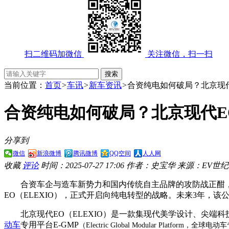
扫二维码加微信
关注微信，扫一扫
当前位置：
首页
>
车讯
>
新车资讯
>
合资纯电如何破局？北京现代
合资纯电如何破局？北京现代E
分享到
微信
新浪微博
腾讯微博
QQ空间
人人网
收藏
评论
时间：2025-07-27 17:06
作者：史宝华
来源：EV世纪
合资车企与造车新势力和国内传统自主品牌的攻防战正酣，
EO（ELEXIO），正式开启向纯电转型的战略。未来3年，该
北京现代EO（ELEXIO）是一款集现代美学设计、尖
动车
专用平台E-GMP
（Electric Global Modular Platform，全