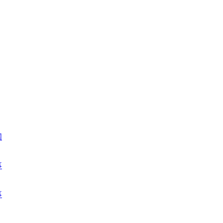
闻
事
事