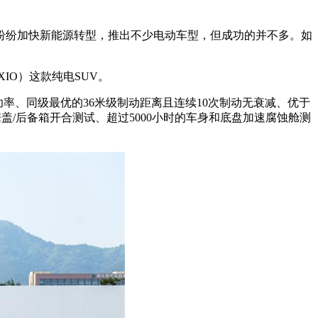
纷纷加快新能源转型，
推出不少电动车型，但成功的并不多。如
XIO）这款纯电SUV。
功率、同级最优的36米级制动距离且连续10次制动无衰减、优于
擎盖/后备箱开合测试、超过5000小时的车身和底盘加速腐蚀舱测