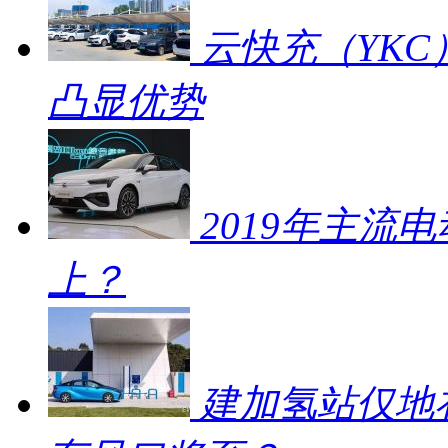
云快充（YKC
凸显优势
2019年主流
上？
建加氢站仅地补