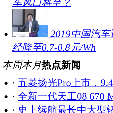
车风口将至？
2019中国汽车
经降至0.7-0.8元/Wh
本周
本月
热点新闻
·
五菱扬光Pro上市，9.
·
全新一代天工08 67
·
史上续航最长中大型轿