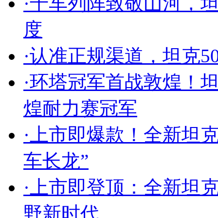
·
千车列阵致敬山河，
度
·
认准正规渠道，坦克5
·
环塔冠军首战敦煌！坦
煌耐力赛冠军
·
上市即爆款！全新坦克
车长龙”
·
上市即登顶：全新坦克5
野新时代