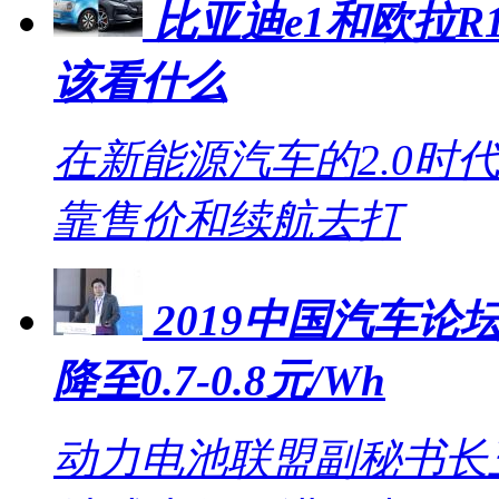
比亚迪e1和欧拉R1
该看什么
在新能源汽车的2.0时
靠售价和续航去打
2019中国汽车论坛
降至0.7-0.8元/Wh
动力电池联盟副秘书长王