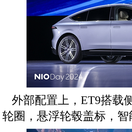
外部配置上，ET9搭载
轮圈，悬浮轮毂盖标，智