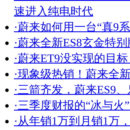
速进入纯电时代
·
蔚来如何用一台“真9系
·
蔚来全新ES8玄金特别版
·
蔚来ET9没实现的目标
·
现象级热销！蔚来全新E
·
三箭齐发，蔚来ES9、乐
·
三季度财报的“冰与火
·
从年销1万到月销1万，