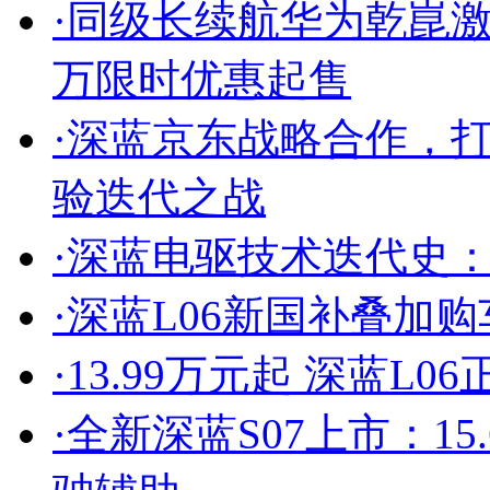
·
同级长续航华为乾崑激光新
万限时优惠起售
·
深蓝京东战略合作，
验迭代之战
·
深蓝电驱技术迭代史
·
深蓝L06新国补叠加购
·
13.99万元起 深蓝L0
·
全新深蓝S07上市：1