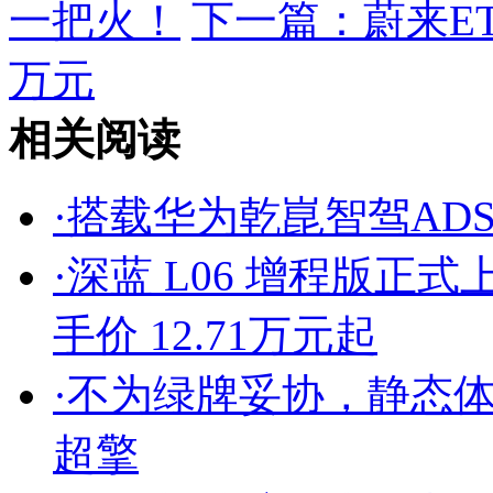
一把火！
下一篇：
蔚来ET
万元
相关阅读
·
搭载华为乾崑智驾ADS 
·
深蓝 L06 增程版正
手价 12.71万元起
·
不为绿牌妥协，静态体验
超擎