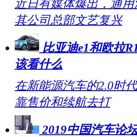
近日有媒体爆出，通用
其公司总部文艺复兴
比亚迪e1和欧拉R1
该看什么
在新能源汽车的2.0时
靠售价和续航去打
2019中国汽车论坛