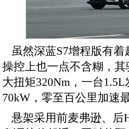
虽然深蓝S7增程版有
操控上也一点不含糊，其驱
大扭矩320Nm，一台1.
70kW，零至百公里加速最低
悬架采用前麦弗逊、后