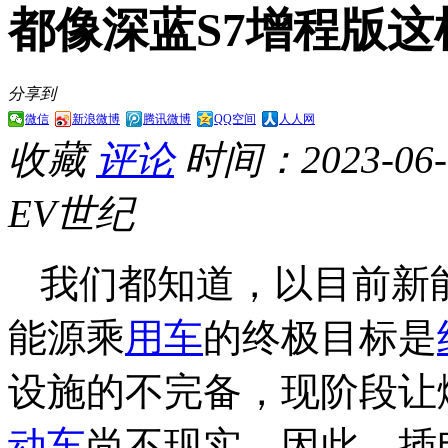
都像深蓝S7增程版这
分享到
微信
新浪微博
腾讯微博
QQ空间
人人网
收藏
评论
时间：2023-06-1
EV世纪
我们都知道，以目前新
能源乘
用车
的终极目标是
设施的不完备，现阶段让
动车
尚不现实。因此，插