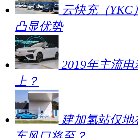
云快充（YKC
凸显优势
2019年主流
上？
建加氢站仅地补
车风口将至？