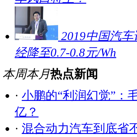
2019中国汽车
经降至0.7-0.8元/Wh
本周
本月
热点新闻
·
小鹏的“利润幻觉”：毛
亿？
·
混合动力汽车到底省