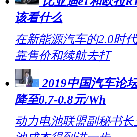
比亚迪e1和欧拉R1
该看什么
在新能源汽车的2.0时
靠售价和续航去打
2019中国汽车论坛
降至0.7-0.8元/Wh
动力电池联盟副秘书长王