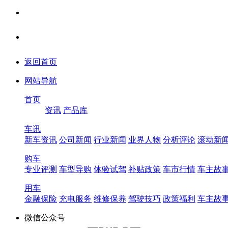
返回首页
网站导航
首页
资讯
产品库
车讯
新车资讯
公司新闻
行业新闻
业界人物
分析评论
滚动新
购车
专业评测
车型导购
体验试驾
补贴政策
车市行情
车主故
用车
金融保险
充电服务
维修保养
驾驶技巧
政策福利
车主故
微信公众号