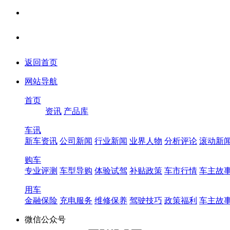
返回首页
网站导航
首页
资讯
产品库
车讯
新车资讯
公司新闻
行业新闻
业界人物
分析评论
滚动新
购车
专业评测
车型导购
体验试驾
补贴政策
车市行情
车主故
用车
金融保险
充电服务
维修保养
驾驶技巧
政策福利
车主故
微信公众号