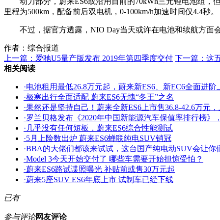
动力部分，蔚来ES6或沿用目前的70kWh三元锂电池组，
里程为500km，配备前后双电机，0-100km/h加速时间仅4.4秒。
不过，据官方透露，NIO Day当天或许在电池和续航方面
作者：综合报道
上一篇：
爱驰U5量产版发布 2019年第四季度交付
下一篇：
这
相关阅读
·
电池租用最低26.8万元起，蔚来新ES6、新EC6全面进阶
·
极寒出行全面适配 蔚来ES6无愧“冬王”之名
·
果然还是坚持自己！蔚来全新ES6上市售36.8-42.6万元
·
罗兰贝格发布《2020年中国新能源汽车保值率排行榜》，
·
几乎没有任何短板，蔚来ES6综合性能测试
·
5月上险数出炉 蔚来ES6蝉联纯电SUV销冠
·
BBA的大佬们都该来试试，这台国产纯电动SUV会让你
·
Model 3今天开始交付了 哪些车需要开始担惊受怕？
·
蔚来ES6路试谍照曝光 补贴前或售30万元起
·
蔚来5座SUV ES6年底上市 试制车已经下线
已有
参与评论
网友评论