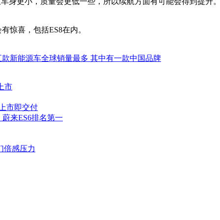
但车身更小，质量会更低一些，所以续航方面有可能会得到提升。作为参
会有惊喜，包括ES8在内。
五款新能源车全球销量最多 其中有一款中国品牌
上市
，上市即交付
蔚来ES6排名第一
们倍感压力