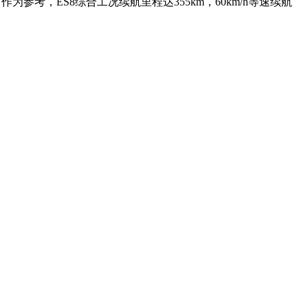
考，ES8综合工况续航里程达355km，60km/h等速续航