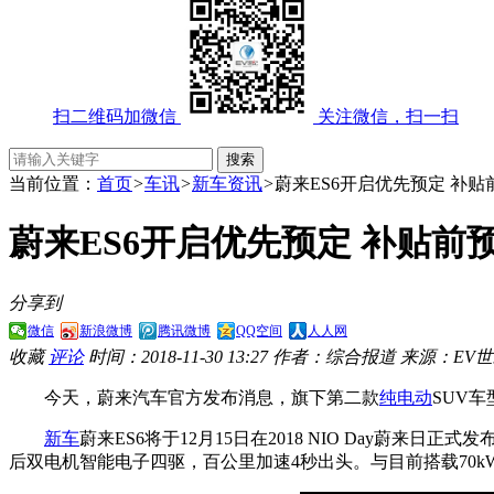
扫二维码加微信
关注微信，扫一扫
当前位置：
首页
>
车讯
>
新车资讯
>
蔚来ES6开启优先预定 补贴
蔚来ES6开启优先预定 补贴前
分享到
微信
新浪微博
腾讯微博
QQ空间
人人网
收藏
评论
时间：2018-11-30 13:27
作者：综合报道
来源：EV
今天，蔚来汽车官方发布消息，旗下第二款
纯电动
SUV车
新车
蔚来ES6将于12月15日在2018 NIO Day蔚来
后双电机智能电子四驱，百公里加速4秒出头。与目前搭载70kW