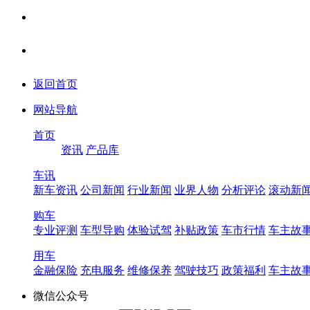
返回首页
网站导航
首页
资讯
产品库
车讯
新车资讯
公司新闻
行业新闻
业界人物
分析评论
滚动新
购车
专业评测
车型导购
体验试驾
补贴政策
车市行情
车主故
用车
金融保险
充电服务
维修保养
驾驶技巧
政策福利
车主故
微信公众号