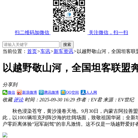
扫二维码加微信
关注微信，扫一扫
当前位置：
首页
>
车讯
>
新车资讯
>
以越野敬山河，全国坦客联
以越野敬山河，全国坦客联盟
分享到
微信
新浪微博
腾讯微博
QQ空间
人人网
收藏
评论
时间：2025-09-30 16:29
作者：EV君
来源：EV世纪
秋色浸染苍穹，黄沙漫卷天地。9月30日，内蒙古阿拉
此，以1001辆坦克列阵沙海的壮阔场面，致敬祖国华诞；全新坦
户零距离体验“冠军副驾”的非凡激情。这不仅是一场越野爱