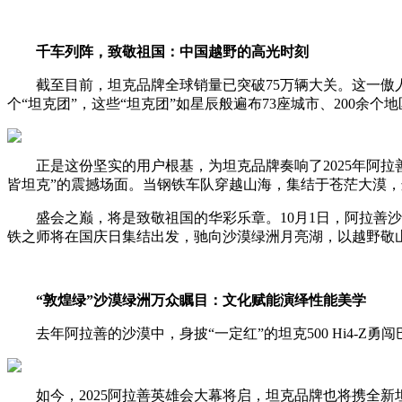
千车列阵，致敬祖国：中国越野的高光时刻
截至目前，坦克品牌全球销量已突破75万辆大关。这一傲
个“坦克团”，这些“坦克团”如星辰般遍布73座城市、200
正是这份坚实的用户根基，为坦克品牌奏响了2025年阿拉
皆坦克”的震撼场面。当钢铁车队穿越山海，集结于苍茫大漠，
盛会之巅，将是致敬祖国的华彩乐章。10月1日，阿拉善沙
铁之师将在国庆日集结出发，驰向沙漠绿洲月亮湖，以越野敬
“敦煌绿”沙漠绿洲万众瞩目：文化赋能演绎性能美学
去年阿拉善的沙漠中，身披“一定红”的坦克500 Hi4
如今，2025阿拉善英雄会大幕将启，坦克品牌也将携全新