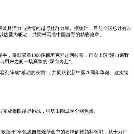
股兼具活力与激情的越野社群力量。据统计，目前全国总计有73
带，以热爱为驱动，共同书写着中国越野的精彩篇章。
克手，将驾驭着1300多辆坦克奔赴阿拉善，再次上演“漫山遍野
与用户之间一场真挚的“双向奔赴”。
容列阵成“移动的长城”，共同庆祝新中国76周年华诞。这支钢
核实力完成极限越野挑战，强势出圈成为全网焦点。
。“敦煌绿”车色源自敦煌壁画中的石绿矿物颜料色彩，从十万种