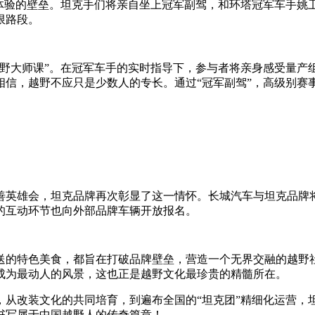
与体验的壁垒。坦克手们将亲自坐上冠军副驾，和环塔冠军车手姚
限路段。
越野大师课”。在冠军车手的实时指导下，参与者将亲身感受量产
信，越野不应只是少数人的专长。通过“冠军副驾”，高级别赛事
善英雄会，坦克品牌再次彰显了这一情怀。长城汽车与坦克品牌
的互动环节也向外部品牌车辆开放报名。
送的特色美食，都旨在打破品牌壁垒，营造一个无界交融的越野社
成为最动人的风景，这也正是越野文化最珍贵的精髓所在。
，从改装文化的共同培育，到遍布全国的“坦克团”精细化运营，
书写属于中国越野人的传奇篇章！