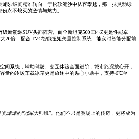
，在陡峭沙坡间精准转向，于松软流沙中从容攀越，那一抹灵动绿
那份永不熄灭的激情与魅力。
新能源SUV头部阵营。而全新坦克500 Hi4-Z更是性能卓
矩放大20倍，配合iTVC智能扭矩矢量控制系统，能实时智能分配前
 OS 3智慧空间系统，辅助驾驶、交互体验全面进阶，城市路况放心开，
L容量的冷暖车载冰箱更是旅途中的贴心小助手，支持-6℃至
星光熠熠的“冠军大师班”。他们不只是赛场上的传奇，更将成为