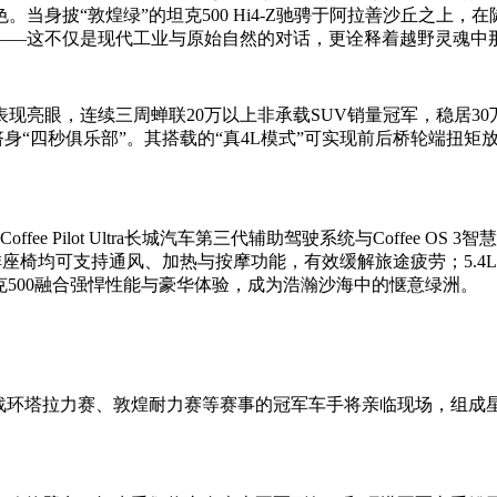
当身披“敦煌绿”的坦克500 Hi4-Z驰骋于阿拉善沙丘之上
——这不仅是现代工业与原始自然的对话，更诠释着越野灵魂中
现亮眼，连续三周蝉联20万以上非承载SUV销量冠军，稳居30万级
松跻身“四秒俱乐部”。其搭载的“真4L模式”可实现前后桥轮端扭
ee Pilot Ultra长城汽车第三代辅助驾驶系统与Coffee
排座椅均可支持通风、加热与按摩功能，有效缓解旅途疲劳；5.4
克500融合强悍性能与豪华体验，成为浩瀚沙海中的惬意绿洲。
战环塔拉力赛、敦煌耐力赛等赛事的冠军车手将亲临现场，组成