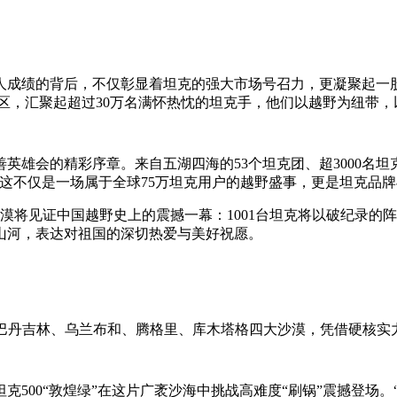
人成绩的背后，不仅彰显着坦克的强大市场号召力，更凝聚起一
余个地区，汇聚起超过30万名满怀热忱的坦克手，他们以越野为纽
善英雄会的精彩序章。来自五湖四海的53个坦克团、超3000名坦
这不仅是一场属于全球75万坦克用户的越野盛事，更是坦克品牌
漠将见证中国越野史上的震撼一幕：1001台坦克将以破纪录的阵
山河，表达对祖国的深切热爱与美好祝愿。
-Z勇闯巴丹吉林、乌兰布和、腾格里、库木塔格四大沙漠，凭借硬
坦克500“敦煌绿”在这片广袤沙海中挑战高难度“刷锅”震撼登场