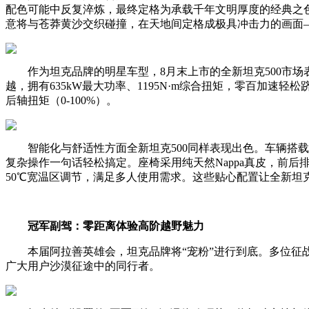
配色可能中反复淬炼，最终定格为承载千年文明厚度的经典之色。
意将与苍莽黄沙交织碰撞，在天地间定格成极具冲击力的画面
作为坦克品牌的明星车型，8月末上市的全新坦克500市场表
越，拥有635kW最大功率、1195N·m综合扭矩，零百加速轻
后轴扭矩（0-100%）。
智能化与舒适性方面全新坦克500同样表现出色。车辆搭载Coff
复杂操作一句话轻松搞定。座椅采用纯天然Nappa真皮，前后
50℃宽温区调节，满足多人使用需求。这些贴心配置让全新坦
冠军副驾：零距离体验高阶越野魅力
本届阿拉善英雄会，坦克品牌将“宠粉”进行到底。多位征
广大用户沙漠征途中的同行者。