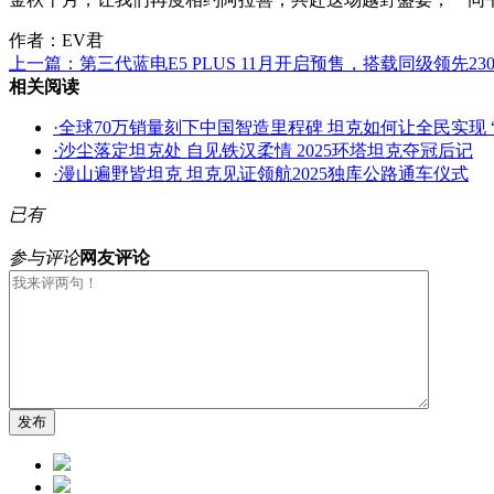
作者：EV君
上一篇：
第三代蓝电E5 PLUS 11月开启预售，搭载同级领先2
相关阅读
·
全球70万销量刻下中国智造里程碑 坦克如何让全民实现 
·
沙尘落定坦克处 自见铁汉柔情 2025环塔坦克夺冠后记
·
漫山遍野皆坦克 坦克见证领航2025独库公路通车仪式
已有
参与评论
网友评论