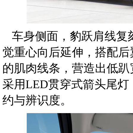
车身侧面，豹跃肩线复
觉重心向后延伸，搭配后
的肌肉线条，营造出低趴
采用LED贯穿式箭头尾
约与辨识度。