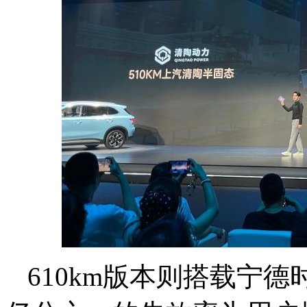
610km版本则搭载宁德