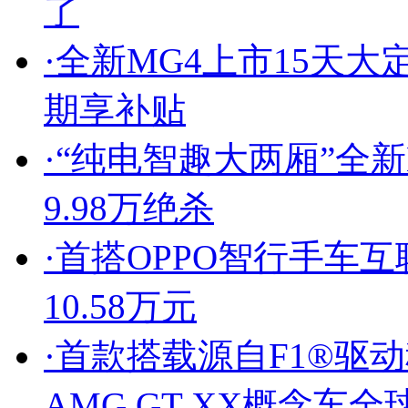
了
·
全新MG4上市15天大定
期享补贴
·
“纯电智趣大两厢”全
9.98万绝杀
·
首搭OPPO智行手车互联
10.58万元
·
首款搭载源自F1®驱
AMG GT XX概念车全