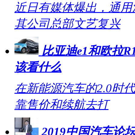
近日有媒体爆出，通用
其公司总部文艺复兴
比亚迪e1和欧拉R1
该看什么
在新能源汽车的2.0时
靠售价和续航去打
2019中国汽车论坛