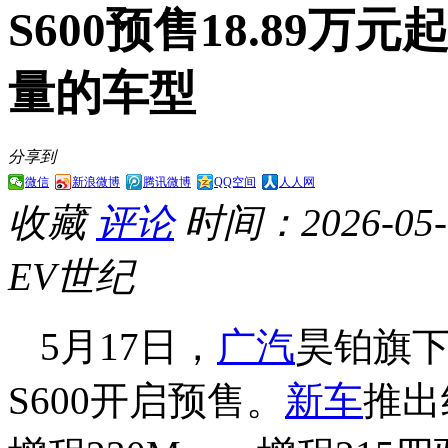
S600预售18.89
量的车型
分享到
微信
新浪微博
腾讯微博
QQ空间
人人网
收藏
评论
时间：2026-05-1
EV世纪
5月17日，
广汽
昊铂旗下
S600开启预售。
新车
推出