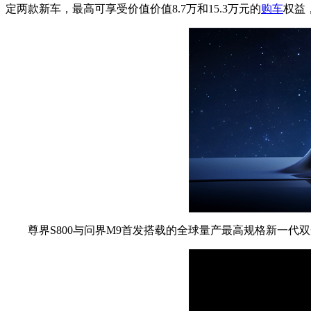
定两款新车，最高可享受价值
价值8.7万和
15.3万元的
购车
权益，
尊界S800与问界M9首发搭载的全球量产最高规格新一代双