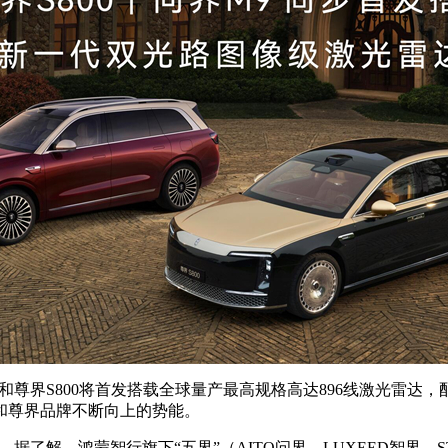
尊界S800将首发搭载全球量产最高规格高达896线激光雷达，配
和尊界品牌不断向上的势能。
据了解，鸿蒙智行旗下“五界”（AITO问界、LUXEED智界、ST