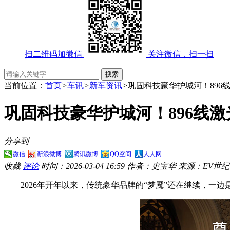
扫二维码加微信
关注微信，扫一扫
当前位置：
首页
>
车讯
>
新车资讯
>
巩固科技豪华护城河！896线
巩固科技豪华护城河！896线激
分享到
微信
新浪微博
腾讯微博
QQ空间
人人网
收藏
评论
时间：2026-03-04 16:59
作者：史宝华
来源：EV世纪
2026年开年以来，传统豪华品牌的“梦魇”还在继续，一