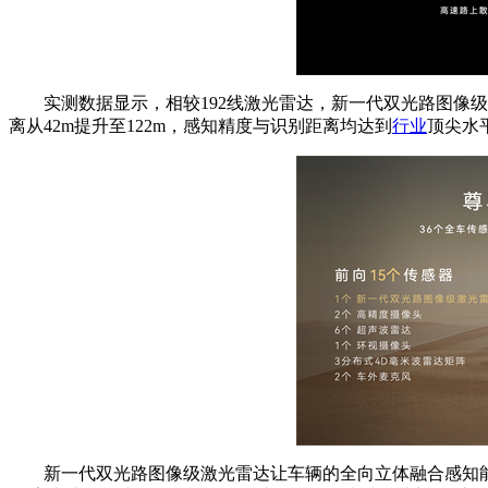
实测数据显示，相较192线激光雷达，新一代双光路图像级激
离从42m提升至122m，感知精度与识别距离均达到
行业
顶尖水
新一代双光路图像级激光雷达让车辆的全向立体融合感知能力再