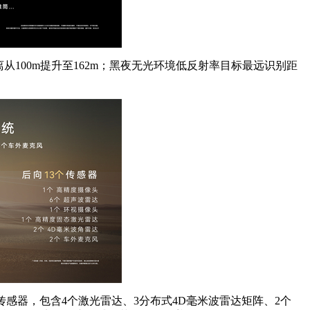
从100m提升至162m；黑夜无光环境低反射率目标最远识别距
感器，包含4个激光雷达、3分布式4D毫米波雷达矩阵、2个