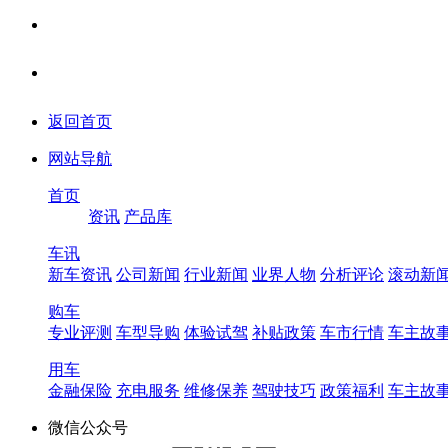
返回首页
网站导航
首页
资讯
产品库
车讯
新车资讯
公司新闻
行业新闻
业界人物
分析评论
滚动新
购车
专业评测
车型导购
体验试驾
补贴政策
车市行情
车主故
用车
金融保险
充电服务
维修保养
驾驶技巧
政策福利
车主故
微信公众号