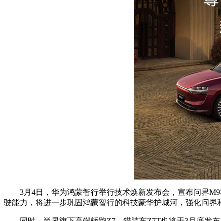
3月4日，华为鸿蒙智行举行技术焕新发布会，宣布问界M9和
驶能力，将进一步巩固鸿蒙智行的科技豪华护城河，强化问界
同时，尚界旗下高端轿跑Z7、猎装车Z7T也将于3月底发布。