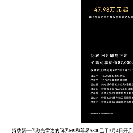
搭载新一代激光雷达的
问界M9和
尊界S800已于3月4日