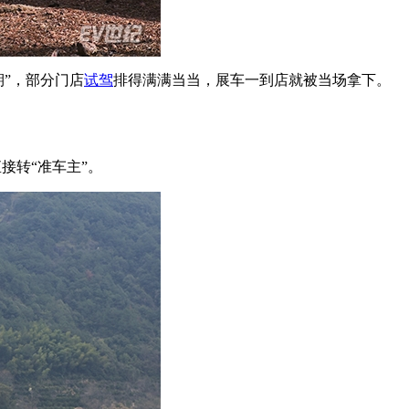
期”，部分门店
试驾
排得满满当当，展车一到店就被当场拿下。
接转“准车主”。