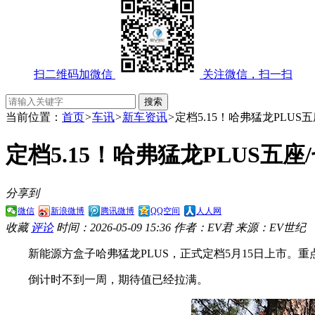
扫二维码加微信
关注微信，扫一扫
当前位置：
首页
>
车讯
>
新车资讯
>
定档5.15！哈弗猛龙PLUS
定档5.15！哈弗猛龙PLUS五
分享到
微信
新浪微博
腾讯微博
QQ空间
人人网
收藏
评论
时间：2026-05-09 15:36
作者：EV君
来源：EV世纪
新能源方盒子哈弗猛龙PLUS，正式定档5月15日上市。
倒计时不到一周，期待值已经拉满。