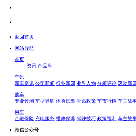
返回首页
网站导航
首页
资讯
产品库
车讯
新车资讯
公司新闻
行业新闻
业界人物
分析评论
滚动新
购车
专业评测
车型导购
体验试驾
补贴政策
车市行情
车主故
用车
金融保险
充电服务
维修保养
驾驶技巧
政策福利
车主故
微信公众号