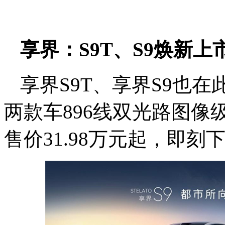
享界
：
S9T、S9焕新上
享界S9T、享界S9也
两款车896线双光路图
售价31.98万元起，即