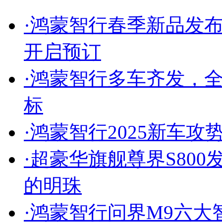
·
鸿蒙智行春季新品发
开启预订
·
鸿蒙智行多车齐发，全力
标
·
鸿蒙智行2025新车
·
超豪华旗舰尊界S80
的明珠
·
鸿蒙智行问界M9六大