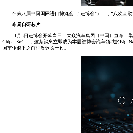
在第八届中国国际进口博览会（“进博会”）上，“八次全
布局自研芯片
11月5日进博会开幕当日，大众汽车集团（中国）宣布，集团旗
Chip，SoC），这条消息立即成为本届进博会汽车领域的Big
Ne
国车企似乎之前也没这么干过。