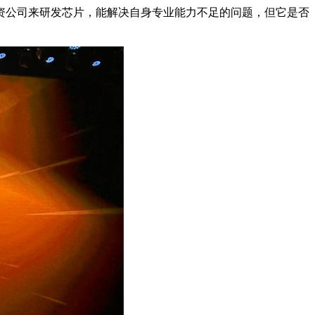
资公司来研发芯片，能解决自身专业能力不足的问题，但它是否