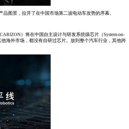
新产品图景，拉开了在中国市场第二波电动车攻势的序幕。
ZON）将在中国自主设计与研发系统级芯片（System-on-
其他海外市场，都没有自研过芯片。放到整个汽车行业，其他跨