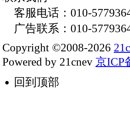
客服电话：
010-577936
广告联系：
010-577936
Copyright
©
2008-2026
21
Powered by 21cnev
京ICP备
回到顶部