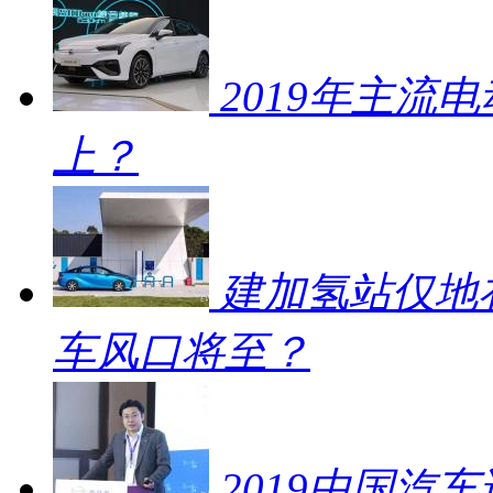
2019年主流
上？
建加氢站仅地补
车风口将至？
2019中国汽车