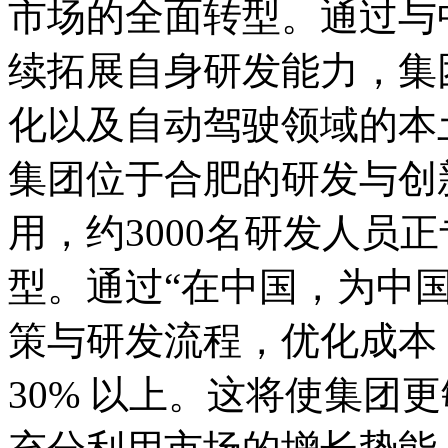
市场的全面转型。通过与
续拓展自身研发能力，集
化以及自动驾驶领域的本
集团位于合肥的研发与创
用，约3000名研发人员
型。通过“在中国，为中
策与研发流程，优化成本
30% 以上。这将使集团