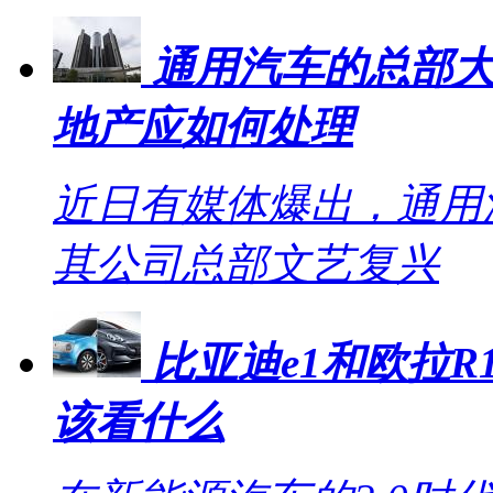
通用汽车的总部大
地产应如何处理
近日有媒体爆出，通用
其公司总部文艺复兴
比亚迪e1和欧拉R1
该看什么