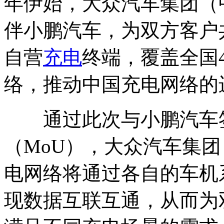
年伊始，大众汽车集团（
伴小鹏汽车，为双方客户共
自营
充电
终端，覆盖全国
络，推动中国充电网络的
通过此次与小鹏汽车签
（MoU），大众汽车集
电网络将通过各自的车机
现数据互联互通，从而为