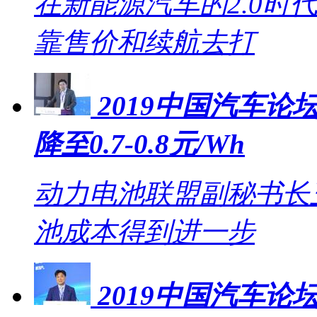
在新能源汽车的2.0时
靠售价和续航去打
2019中国汽车论坛
降至0.7-0.8元/Wh
动力电池联盟副秘书长王
池成本得到进一步
2019中国汽车