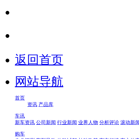
返回首页
网站导航
首页
资讯
产品库
车讯
新车资讯
公司新闻
行业新闻
业界人物
分析评论
滚动新
购车