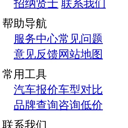
招纳贤士
联系我们
帮助导航
服务中心
常见问题
意见反馈
网站地图
常用工具
汽车报价
车型对比
品牌查询
咨询低价
联系我们