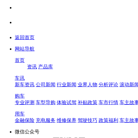
返回首页
网站导航
首页
资讯
产品库
车讯
新车资讯
公司新闻
行业新闻
业界人物
分析评论
滚动新
购车
专业评测
车型导购
体验试驾
补贴政策
车市行情
车主故
用车
金融保险
充电服务
维修保养
驾驶技巧
政策福利
车主故
微信公众号