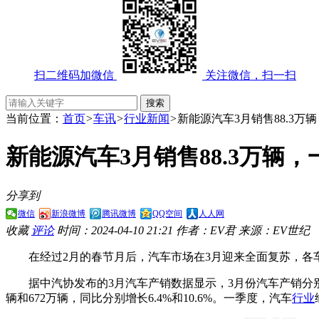
扫二维码加微信
关注微信，扫一扫
当前位置：
首页
>
车讯
>
行业新闻
>
新能源汽车3月销售88.3万辆
新能源汽车3月销售88.3万辆，
分享到
微信
新浪微博
腾讯微博
QQ空间
人人网
收藏
评论
时间：2024-04-10 21:21
作者：EV君
来源：EV世纪
在经过2月的春节月后，汽车市场在3月迎来全面复苏，各
据中汽协发布的3月汽车产销数据显示，3月份汽车产销分别完成2
辆和672万辆，同比分别增长6.4%和10.6%。一季度，汽车
行业