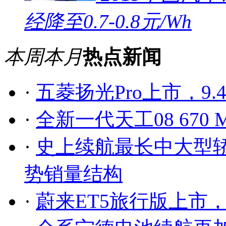
经降至0.7-0.8元/Wh
本周
本月
热点新闻
·
五菱扬光Pro上市，9.
·
全新一代天工08 67
·
史上续航最长中大型轿
势销量结构
·
蔚来ET5旅行版上市，售2