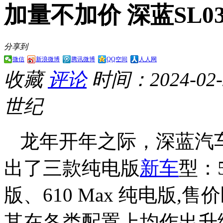
加量不加价 深蓝SL
分享到
微信
新浪微博
腾讯微博
QQ空间
人人网
收藏
评论
时间：2024-02-2
世纪
龙年开年之际，深蓝汽车
出了三款纯电版
新车
型：5
版、610 Max 纯电版,售价
其在各类配置上均作出升