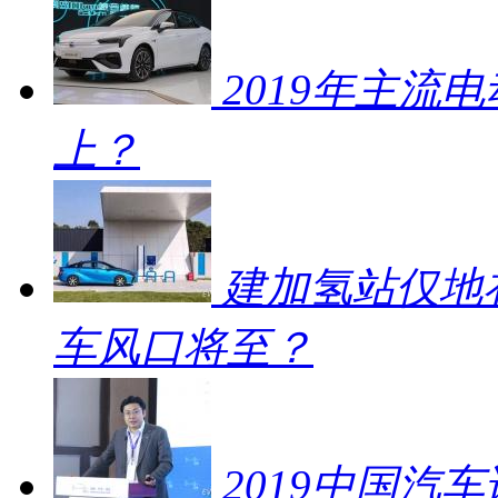
2019年主流
上？
建加氢站仅地补
车风口将至？
2019中国汽车