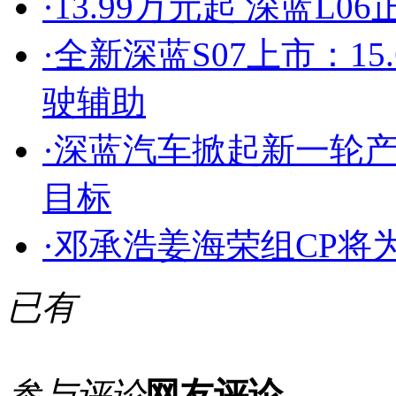
·
13.99万元起 深蓝L0
·
全新深蓝S07上市：1
驶辅助
·
深蓝汽车掀起新一轮产
目标
·
邓承浩姜海荣组CP将
已有
参与评论
网友评论