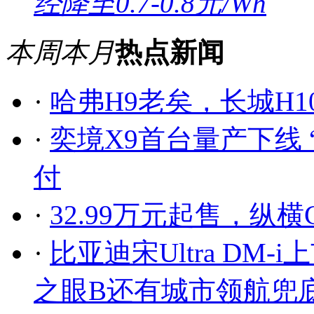
经降至0.7-0.8元/Wh
本周
本月
热点新闻
·
哈弗H9老矣，长城H
·
奕境X9首台量产下线
付
·
32.99万元起售，纵
·
比亚迪宋Ultra DM-
之眼B还有城市领航兜