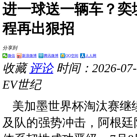
进一球送一辆车？奕
程再出狠招
分享到
微信
新浪微博
腾讯微博
QQ空间
人人网
收藏
评论
时间：2026-07-0
EV世纪
美加墨世界杯淘汰赛继
及队的强势冲击，阿根廷