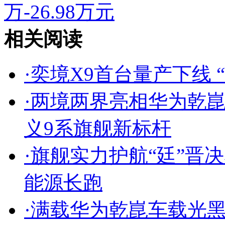
万-26.98万元
相关阅读
·
奕境X9首台量产下线 
·
两境两界亮相华为乾崑
义9系旗舰新标杆
·
旗舰实力护航“廷”晋
能源长跑
·
满载华为乾崑车载光黑科