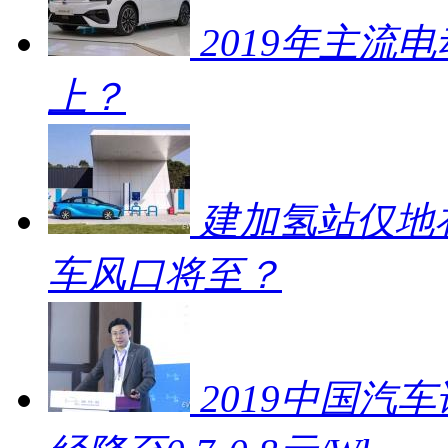
2019年主流
上？
建加氢站仅地补
车风口将至？
2019中国汽车