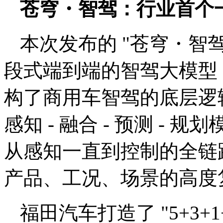
苍穹・智驾：行业首个
本次发布的 "苍穹・智
段式端到端的智驾大模型
构了商用车智驾的底层逻
感知 - 融合 - 预测 -
从感知一直到控制的全链
产品、工况、场景的高度
福田汽车打造了 "5+3+1