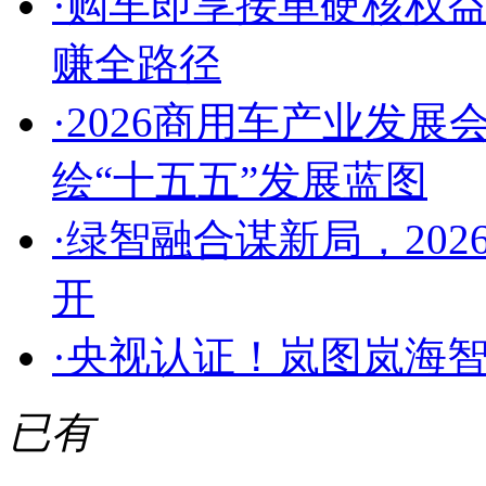
·
购车即享接单硬核权
赚全路径
·
2026商用车产业发
绘“十五五”发展蓝图
·
绿智融合谋新局，20
开
·
央视认证！岚图岚海智
已有