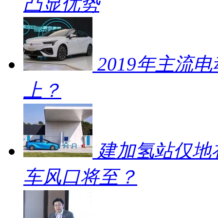
凸显优势
2019年主流
上？
建加氢站仅地补
车风口将至？