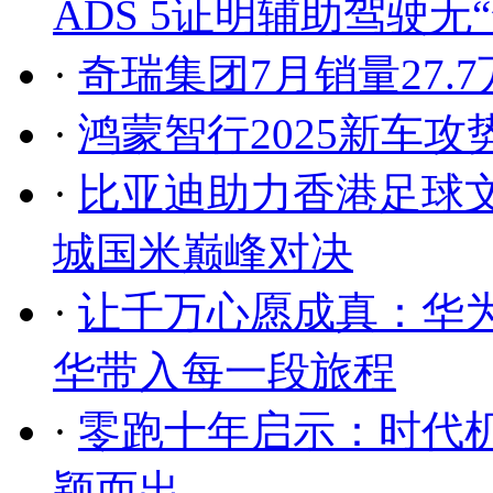
ADS 5证明辅助驾驶无
·
奇瑞集团7月销量27.7
·
鸿蒙智行2025新车
·
比亚迪助力香港足球
城国米巅峰对决
·
让千万心愿成真：华
华带入每一段旅程
·
零跑十年启示：时代机
颖而出