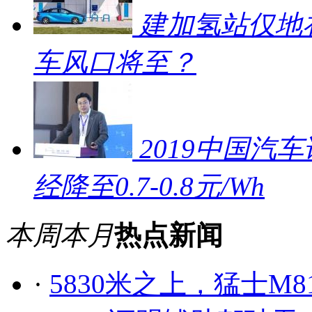
建加氢站仅地补
车风口将至？
2019中国汽车
经降至0.7-0.8元/Wh
本周
本月
热点新闻
·
5830米之上，猛士M