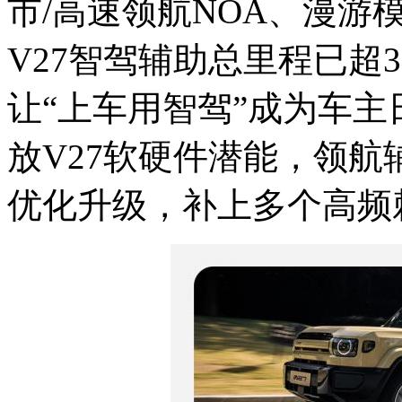
市/高速领航NOA、漫游
V27智驾辅助总里程已超3
让“上车用智驾”成为车主
放V27软硬件潜能，领
优化升级，补上多个高频