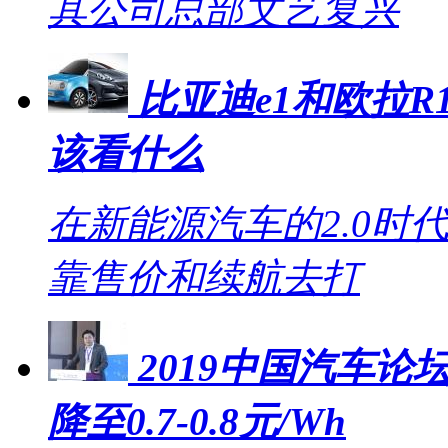
其公司总部文艺复兴
比亚迪e1和欧拉R1
该看什么
在新能源汽车的2.0时
靠售价和续航去打
2019中国汽车论坛
降至0.7-0.8元/Wh