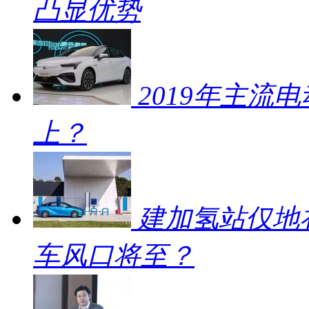
凸显优势
2019年主流
上？
建加氢站仅地补
车风口将至？