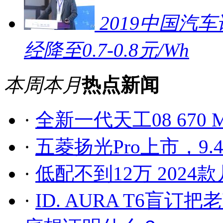
2019中国汽车
经降至0.7-0.8元/Wh
本周
本月
热点新闻
·
全新一代天工08 67
·
五菱扬光Pro上市，9.
·
低配不到12万 202
·
ID. AURA T6