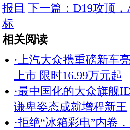
报目
下一篇：
D19攻顶
标
相关阅读
·
上汽大众携重磅新车亮相
上市 限时16.99万元起
·
最中国化的大众旗舰ID.
谦卑姿态成就增程新王
·
拒绝“冰箱彩电”内卷，I