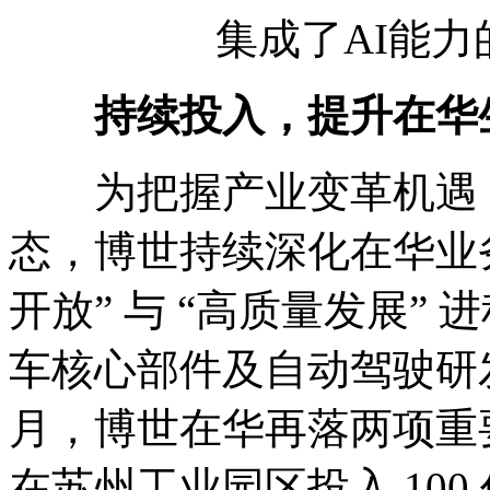
集成了AI能
持续投入，提升在华
为把握产业变革机遇，
态，博世持续深化在华业
开放” 与 “高质量发展”
车核心部件及自动驾驶研
月，博世在华再落两项重
在苏州工业园区投入 10