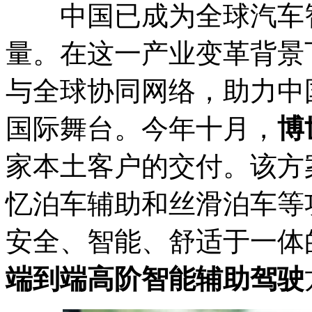
中国已成为全球汽车智
量。在这一产业变革背景
与全球协同网络，助力中
国际舞台。今年十月，
博
家本土客户的交付。该方
忆泊车辅助和丝滑泊车等
安全、智能、舒适于一体
端到端高阶智能辅助驾驶