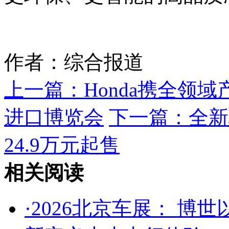
作者：综合报道
上一篇：
Honda携全领
进口博览会
下一篇：
全新
24.9万元起售
相关阅读
·
2026北京车展： 博