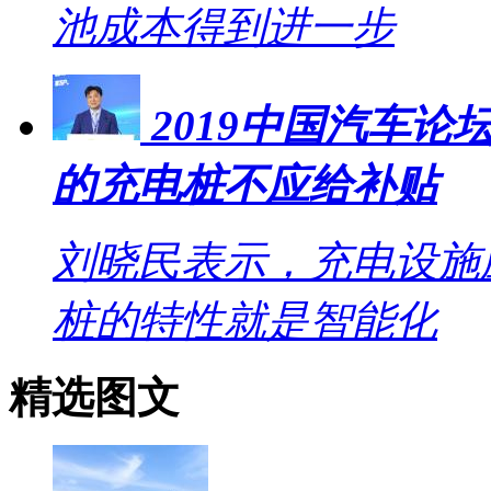
池成本得到进一步
2019中国汽车
的充电桩不应给补贴
刘晓民表示，充电设施
桩的特性就是智能化
精选图文