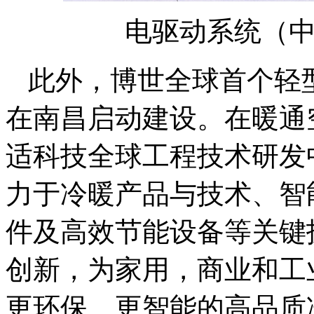
电驱动系统（
此外，博世全球首个轻
在南昌启动建设。在暖通
适科技全球工程技术研发
力于冷暖产品与技术、智
件及高效节能设备等关键
创新，为家用，商业和工
更环保、更智能的高品质