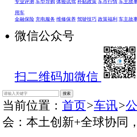
专业评测
车型导购
体验试驾
补贴政策
车市行情
车主故
用车
金融保险
充电服务
维修保养
驾驶技巧
政策福利
车主故
微信公众号
扫二维码加微信
当前位置：
首页
>
车讯
>
会：本土创新+全球协同