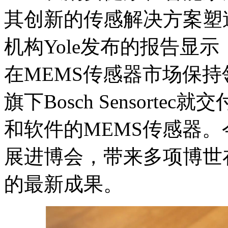
其创新的传感解决方案塑
机构Yole发布的报告显
在MEMS传感器市场保持
旗下Bosch Sensort
和软件的MEMS传感器。今年， 
展进博会，带来多项博世
的最新成果。