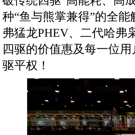
破传统四驱“高能耗、高成
种“鱼与熊掌兼得”的全能
弗猛龙PHEV、二代哈弗
四驱的价值惠及每一位用
驱平权！