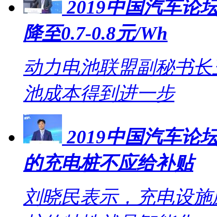
2019中国汽车论坛
降至0.7-0.8元/Wh
动力电池联盟副秘书长王
池成本得到进一步
2019中国汽车
的充电桩不应给补贴
刘晓民表示，充电设施