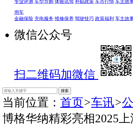
专业评测
车型导购
体验试驾
补贴政策
车市行情
车主故
用车
金融保险
充电服务
维修保养
驾驶技巧
政策福利
车主故
微信公众号
扫二维码加微信
当前位置：
首页
>
车讯
>
博格华纳精彩亮相2025