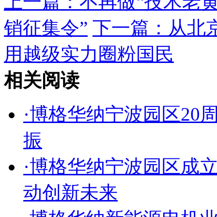
上一篇：
不再做“技术老
销征集令”
下一篇：
从北
用越级实力圈粉国民
相关阅读
·
博格华纳宁波园区20
振
·
博格华纳宁波园区成
动创新未来