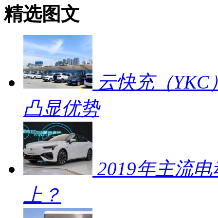
精选图文
云快充（YKC
凸显优势
2019年主流
上？