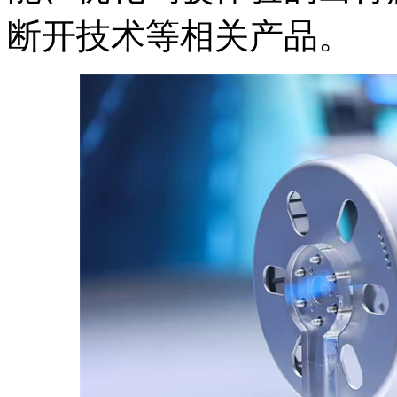
断开技术等相关产品。