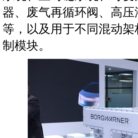
器、废气再循环阀、高压
等，以及用于不同混动架
制模块。