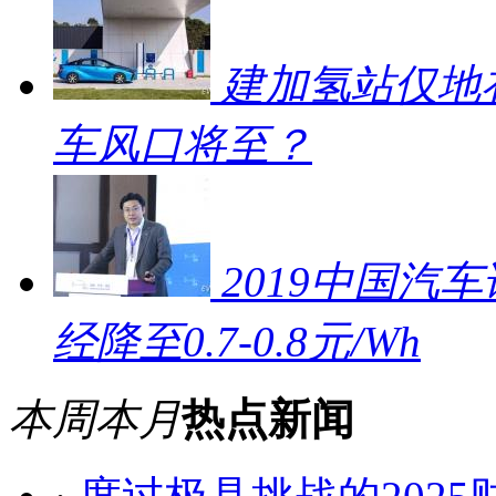
建加氢站仅地补
车风口将至？
2019中国汽车
经降至0.7-0.8元/Wh
本周
本月
热点新闻