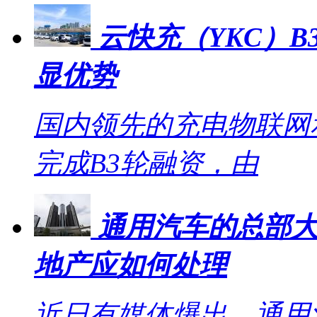
云快充（YKC）B
显优势
国内领先的充电物联网
完成B3轮融资，由
通用汽车的总部大
地产应如何处理
近日有媒体爆出，通用