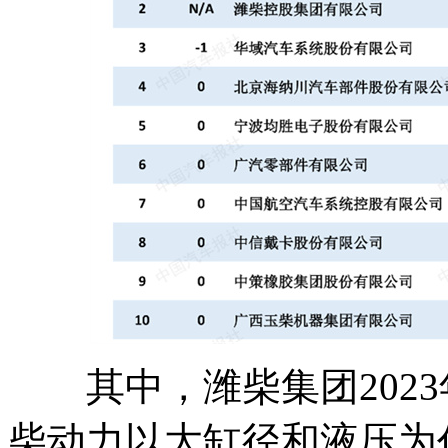
其中，潍柴集团2023年
柴动力以大缸径和液压为