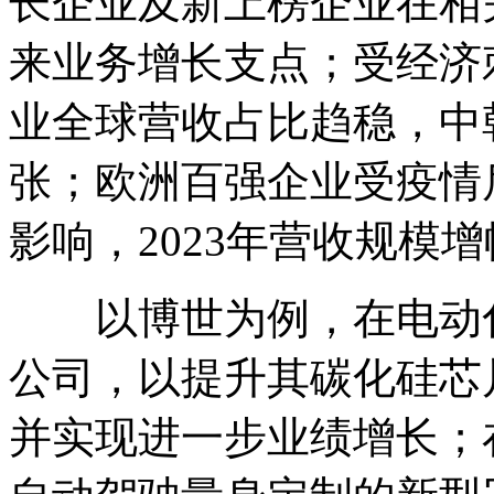
长企业及新上榜企业在相
来业务增长支点；受经济
业全球营收占比趋稳，中
张；欧洲百强企业受疫情
影响，2023年营收规模
以博世为例，在电动化
公司，以提升其碳化硅芯
并实现进一步业绩增长；