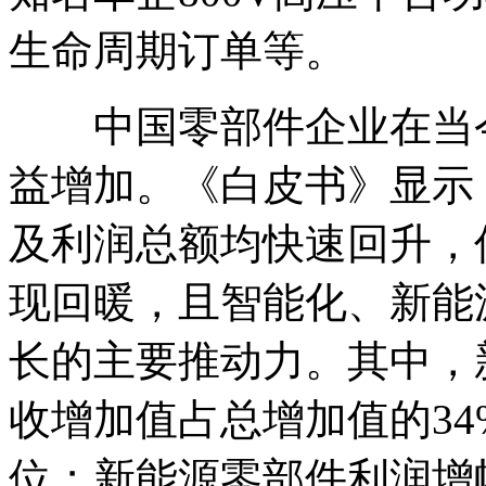
生命周期订单等。
中国零部件企业在当今
益增加。《白皮书》显示，
及利润总额均快速回升，
现回暖，且智能化、新能
长的主要推动力。其中，
收增加值占总增加值的3
位；新能源零部件利润增