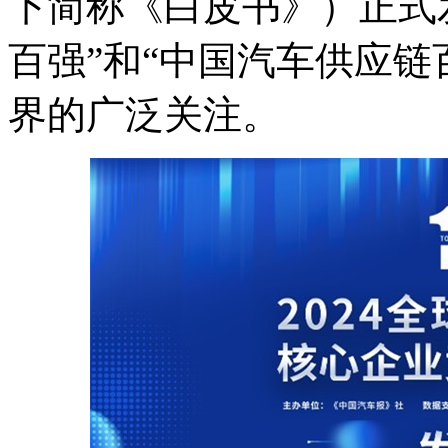
下简称《白皮书》）正式
百强”和“中国汽车供应链
界的广泛关注。