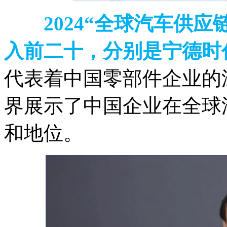
2024“全球汽车供
入前二十，分别是宁德时
代表着中国零部件企业的
界展示了中国企业在全球
和地位。