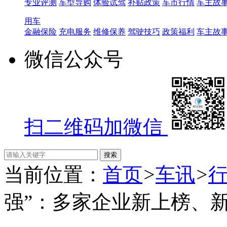
专业评测
车型导购
体验试驾
补贴政策
车市行情
车主故
用车
金融保险
充电服务
维修保养
驾驶技巧
政策福利
车主故
微信公众号
扫二维码加微信
当前位置：
首页
>
车讯
>
强”：多家企业新上榜、