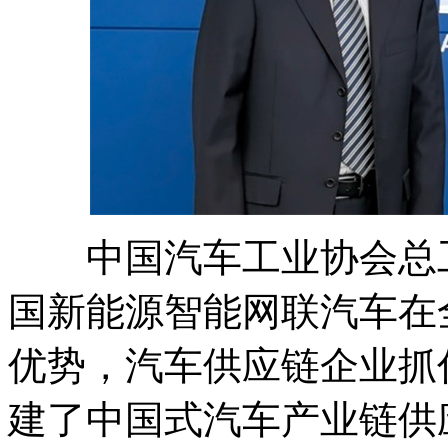
中国汽车工业协会总工
国新能源智能网联汽车在
优势，汽车供应链企业抓
建了中国式汽车产业链供