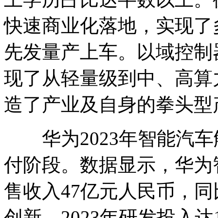
快速商业化落地，实现了
先发量产上车。以域控制
现了从轻量级到中、高算
造了产业及自身的拳头型
华为2023年智能汽车
付阶段。数据显示，华为
售收入47亿元人民币，同
创新，2023年研发投入达