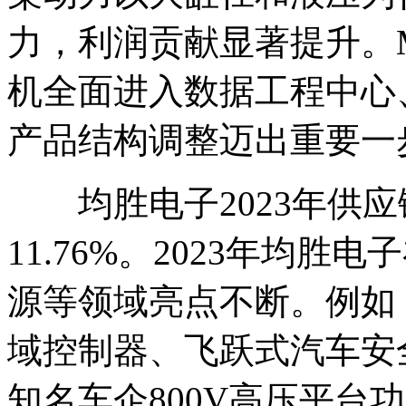
力，利润贡献显著提升。
机全面进入数据工程中心
产品结构调整迈出重要一
均胜电子2023年供应链
11.76%。2023年均
源等领域亮点不断。例如
域控制器、飞跃式汽车安
知名车企800V高压平台