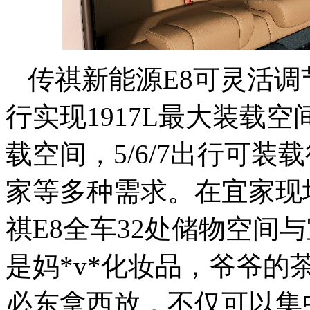
传祺新能源E8可灵活调节
行实现1917L最大装载空
载空间，5/6/7出行可装
家等多种需求。在宜家现
祺E8全车32处储物空间
是妈*v*化妆品，爷爷
必东拿西放，不仅可以集