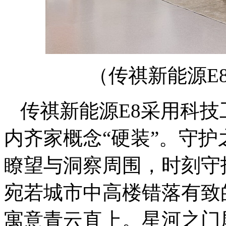
（传祺新能源E
传祺新能源E8采用科
内齐家概念“硬装”。
守护
瞭望与洞察周围
，时刻守
宛若城市中高楼错落有致
寓意青云直上。
星河之门