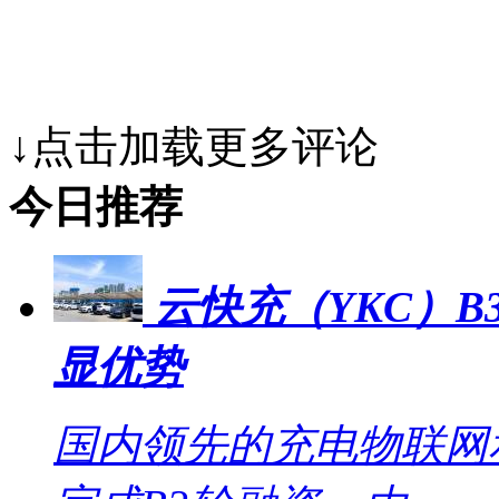
↓点击加载更多评论
今日推荐
云快充（YKC）B
显优势
国内领先的充电物联网