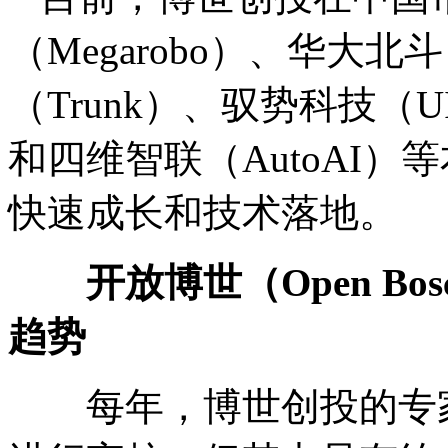
（Megarobo）、华大北斗
（Trunk）、驭势科技（U
和四维智联（AutoAI
快速成长和技术落地。
开放博世（
Open Bos
趋势
每年，博世创投的专家们