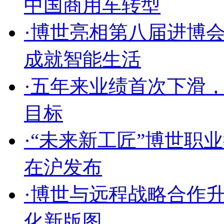
中国商用车转型
·
博世亮相第八届进博会
成就智能生活
·
五年来业绩首次下滑
目标
·
“未来新工匠”博世职
在沪发布
·
博世与远程战略合作
化新版图