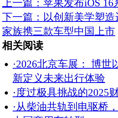
上一篇：
苹果发布iOS 16系
下一篇：
以创新美学塑造
家族携三款车型中国上市
相关阅读
·
2026北京车展： 博
新定义未来出行体验
·
度过极具挑战的2025
·
从柴油共轨到电驱桥