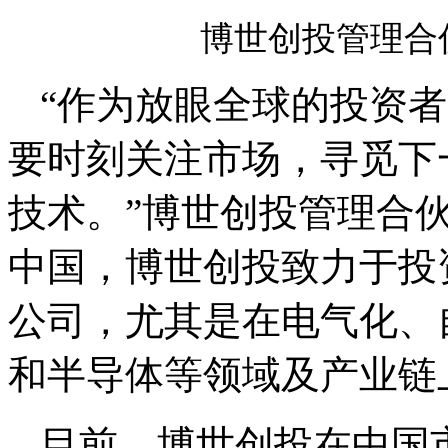
博世创投管理合伙人I
“作为放眼全球的投资
要时刻关注市场，寻觅下
技术。”博世创投管理合伙人I
中国，博世创投致力于投
公司，尤其是在电气化、
和半导体等领域及产业链
目前，博世创投在中国