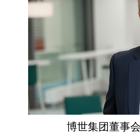
博世集团董事会