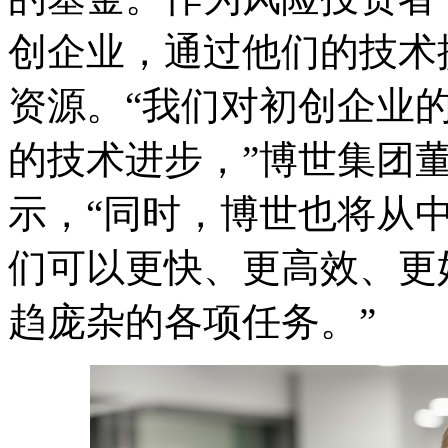
创企业，通过他们的技术
资源。“我们对初创企业
的技术进步，”博世集团
示，“同时，博世也将从
们可以更快、更高效、更
趋庞杂的各项任务。”