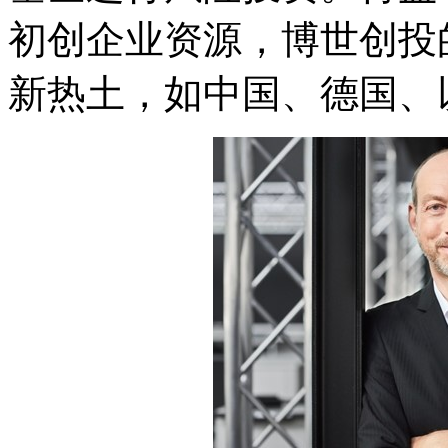
初创企业资源，博世创投
新热土，如中国、德国、