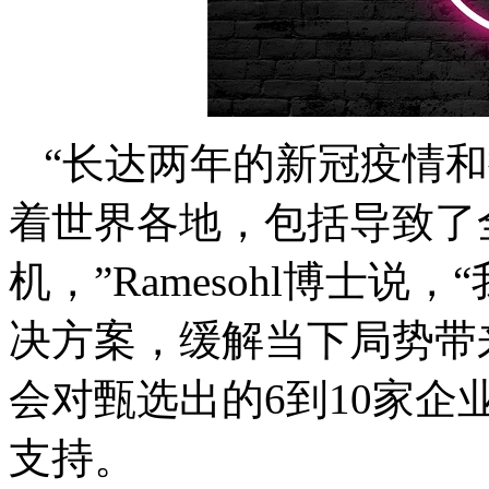
“长达两年的新冠疫情
着世界各地，包括导致了
机，”Ramesohl博士
决方案，缓解当下局势带
会对甄选出的6到10家
支持。