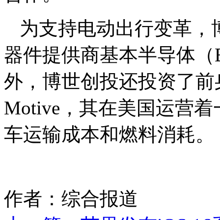
为支持电动出行变革，
器件提供商基本半导体（BASiC
外，博世创投还投资了前身为K
Motive，其在美国运
车运输成本和燃料消耗。
作者：综合报道