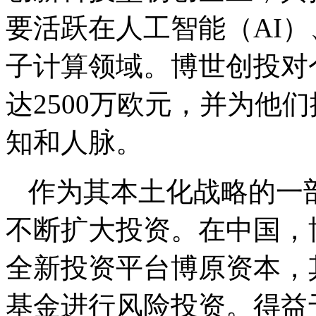
要活跃在人工智能（AI）
子计算领域。博世创投对
达2500万欧元，并为他
知和人脉。
作为其本土化战略的一
不断扩大投资。在中国，
全新投资平台博原资本，
基金进行风险投资。得益