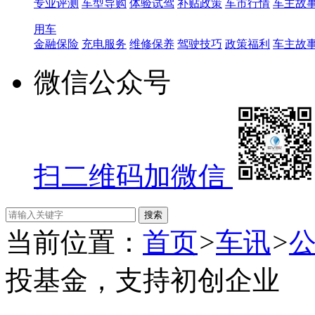
专业评测
车型导购
体验试驾
补贴政策
车市行情
车主故
用车
金融保险
充电服务
维修保养
驾驶技巧
政策福利
车主故
微信公众号
扫二维码加微信
当前位置：
首页
>
车讯
>
投基金，支持初创企业