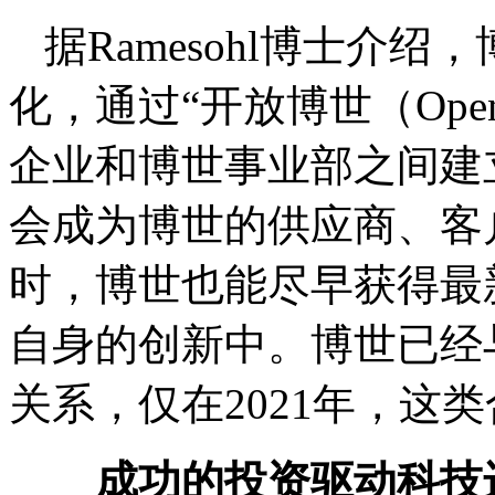
据Ramesohl博士介
化，通过“开放博世（Open
企业和博世事业部之间建
会成为博世的供应商、客
时，博世也能尽早获得最
自身的创新中。博世已经
关系，仅在2021年，这
成功的投资驱动科技