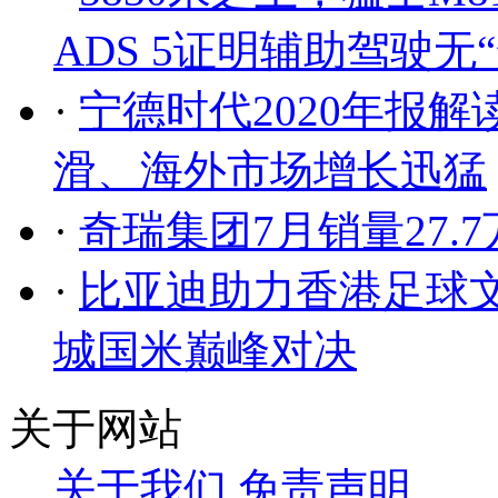
ADS 5证明辅助驾驶无
·
宁德时代2020年报
滑、海外市场增长迅猛
·
奇瑞集团7月销量27.7
·
比亚迪助力香港足球
城国米巅峰对决
关于网站
关于我们
免责声明