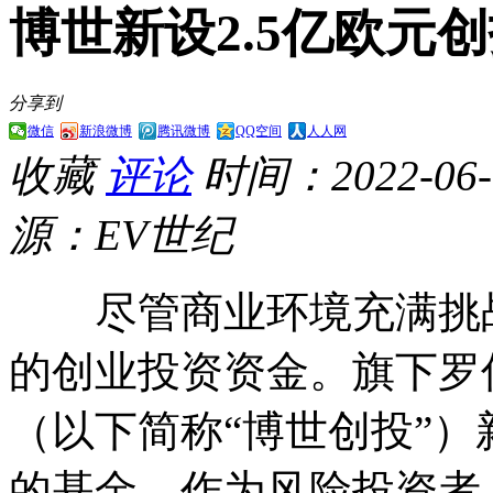
博世新设2.5亿欧元
分享到
微信
新浪微博
腾讯微博
QQ空间
人人网
收藏
评论
时间：2022-06-0
源：EV世纪
尽管商业环境充满挑战
的创业投资资金。旗下罗
（以下简称“博世创投”）
的基金。作为风险投资者