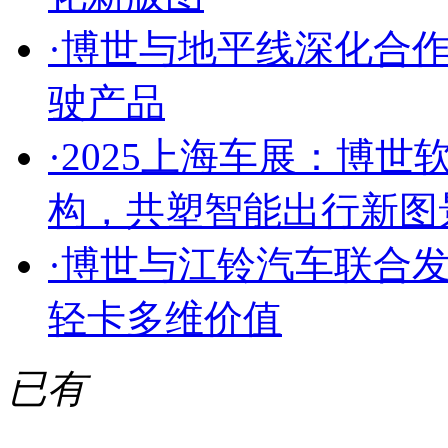
·
博世与地平线深化合
驶产品
·
2025上海车展：博
构，共塑智能出行新图
·
博世与江铃汽车联合发
轻卡多维价值
已有