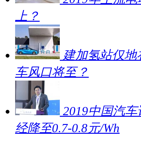
上？
建加氢站仅地补
车风口将至？
2019中国汽车
经降至0.7-0.8元/Wh