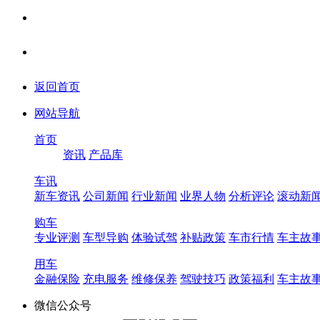
返回首页
网站导航
首页
资讯
产品库
车讯
新车资讯
公司新闻
行业新闻
业界人物
分析评论
滚动新
购车
专业评测
车型导购
体验试驾
补贴政策
车市行情
车主故
用车
金融保险
充电服务
维修保养
驾驶技巧
政策福利
车主故
微信公众号