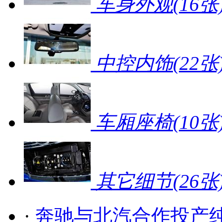
车身外观
(16张
中控内饰
(22张
车厢座椅
(10张
其它细节
(26张
·
奔驰与北汽合作投产纯