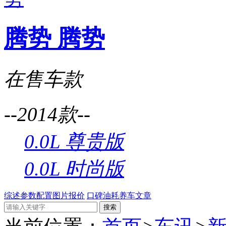
腾势 腾势
在售车款
--2014款--
0.0L 尊贵版
0.0L 时尚版
综述
参数配置
图片
报价
口碑
油耗
养车
文章