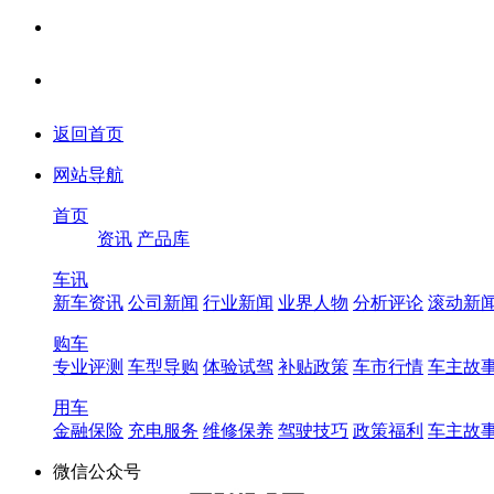
返回首页
网站导航
首页
资讯
产品库
车讯
新车资讯
公司新闻
行业新闻
业界人物
分析评论
滚动新
购车
专业评测
车型导购
体验试驾
补贴政策
车市行情
车主故
用车
金融保险
充电服务
维修保养
驾驶技巧
政策福利
车主故
微信公众号