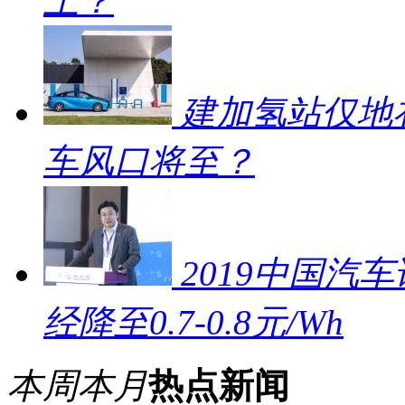
上？
建加氢站仅地补
车风口将至？
2019中国汽车
经降至0.7-0.8元/Wh
本周
本月
热点新闻