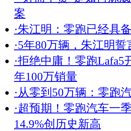
案
·
朱江明：零跑已经具备
·
5年80万辆，朱江明
·
拒绝中庸！零跑Lafa
年100万销量
·
从零到50万辆：零跑
·
超预期！零跑汽车一
14.9%创历史新高