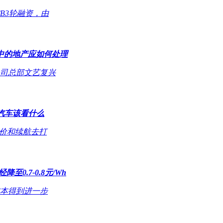
B3轮融资，由
中的地产应如何处理
司总部文艺复兴
动汽车该看什么
售价和续航去打
至0.7-0.8元/Wh
成本得到进一步