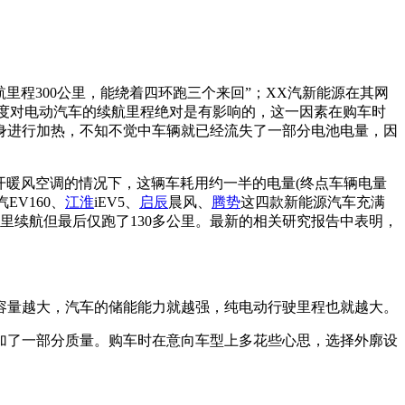
航里程300公里，能绕着四环跑三个来回”；XX汽新能源在其网
，温度对电动汽车的续航里程绝对是有影响的，这一因素在购车时
身进行加热，不知不觉中车辆就已经流失了一部分电池电量，因
开暖风空调的情况下，这辆车耗用约一半的电量(终点车辆电量
EV160、
江淮
iEV5、
启辰
晨风、
腾势
这四款新能源汽车充满
里续航但最后仅跑了130多公里。最新的相关研究报告中表明，
量越大，汽车的储能能力就越强，纯电动行驶里程也就越大。
了一部分质量。购车时在意向车型上多花些心思，选择外廓设