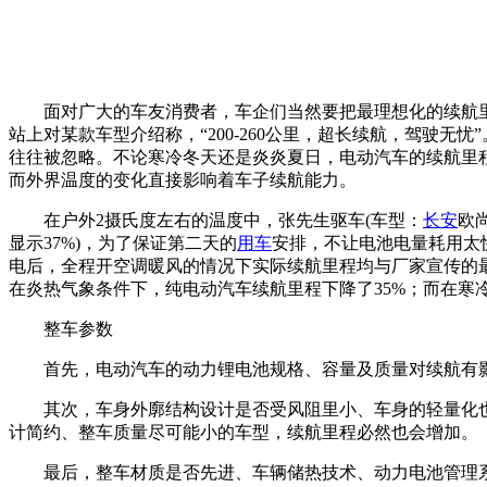
面对广大的车友消费者，车企们当然要把最理想化的续航里
站上对某款车型介绍称，“200-260公里，超长续航，驾驶
往往被忽略。不论寒冷冬天还是炎炎夏日，电动汽车的续航里
而外界温度的变化直接影响着车子续航能力。
在户外2摄氏度左右的温度中，张先生驱车(车型：
长安
欧
显示37%)，为了保证第二天的
用车
安排，不让电池电量耗用太
电后，全程开空调暖风的情况下实际续航里程均与厂家宣传的最
在炎热气象条件下，纯电动汽车续航里程下降了35%；而在寒冷
整车参数
首先，电动汽车的动力锂电池规格、容量及质量对续航有影
其次，车身外廓结构设计是否受风阻里小、车身的轻量化也
计简约、整车质量尽可能小的车型，续航里程必然也会增加。
最后，整车材质是否先进、车辆储热技术、动力电池管理系