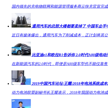
国内领先的充电物联网和能源管理服务商云快充官宣完成
通用汽车的总部大楼都要卖掉了 中国车企手
近日有媒体爆出，通用汽车为了削减成本，正计划将其公
比亚迪e1和欧拉R1告诉你 2.0时代A00级电
在新能源汽车的2.0时代，即便是A00级车型也不能仅靠
2019中国汽车论坛|王耀:2018年电池系统成本经降
动力电池联盟副秘书长王耀表示，2018年我国动力电池