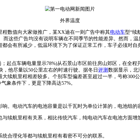
外界温度
程数值向大家做推广，某XX迪在一则广告中称其
电动车
型“续
无忧”。而这些广告均没有说明车辆在不同季节的性能差异。然而
程都会有所减少，低温环境下为了保证正常工作，车子必须对自
尚；起点车辆电量显示78%)从石景山市区前往房山郊区，在全程
快，他尽量以50公里左右的时速行驶。据冬日
评测
数据显示，北汽
大续航里程相差较多。个别车型偏差甚至超过一半，号称300公
气象条件下，更是下降高达57%。
响。电动汽车的电池容量是以千瓦时为单位计算的，电池组的容
与续航里程有关系，相比传统汽车，纯电动汽车在电池方面增加
统合理化等都与续航里程有着密不可分的联系。