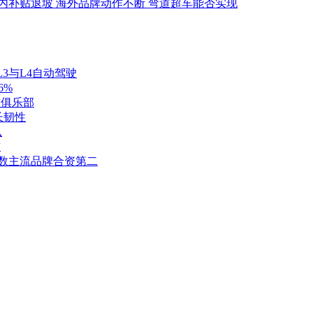
内补贴退坡 海外品牌动作不断 弯道超车能否实现
3与L4自动驾驶
6%
球俱乐部
长韧性
么
布
验指数主流品牌合资第二