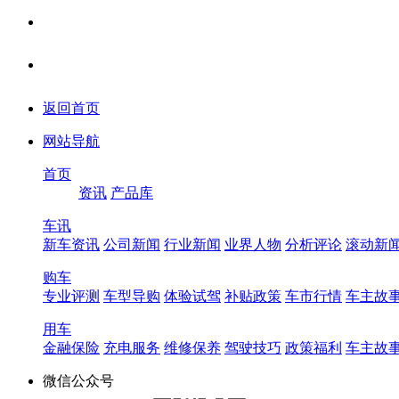
返回首页
网站导航
首页
资讯
产品库
车讯
新车资讯
公司新闻
行业新闻
业界人物
分析评论
滚动新
购车
专业评测
车型导购
体验试驾
补贴政策
车市行情
车主故
用车
金融保险
充电服务
维修保养
驾驶技巧
政策福利
车主故
微信公众号