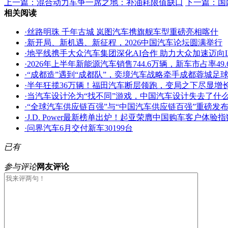
上一篇：
混合动力车争一席之地：补油耗限值缺口
下一篇：
国
相关阅读
·
丝路明珠 千年古城 岚图汽车携旗舰车型重磅亮相喀什
·
新开局、新机遇、新征程，2026中国汽车论坛圆满举行
·
地平线携手大众汽车集团深化AI合作 助力大众加速迈向L
·
2026年上半年新能源汽车销售744.6万辆，新车市占率49.
·
“成都造”遇到“成都队”，奕境汽车战略牵手成都蓉城足
·
半年狂揽36万辆！福田汽车断层领跑，变局之下尽显增
·
当汽车设计沦为“找不同”游戏，中国汽车设计失去了什
·
“全球汽车供应链百强”与“中国汽车供应链百强”重磅发
·
J.D. Power最新榜单出炉！起亚荣膺中国购车客户体
·
问界汽车6月交付新车30199台
已有
参与评论
网友评论