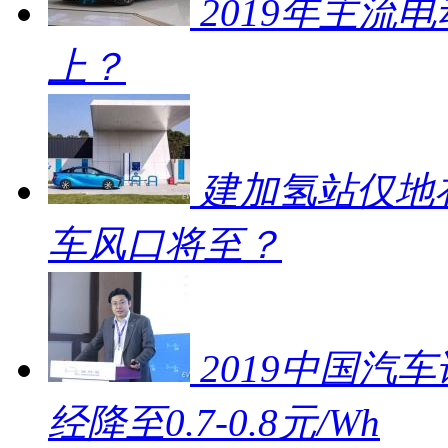
2019年主流
上？
建加氢站仅地补
车风口将至？
2019中国汽车
经降至0.7-0.8元/Wh