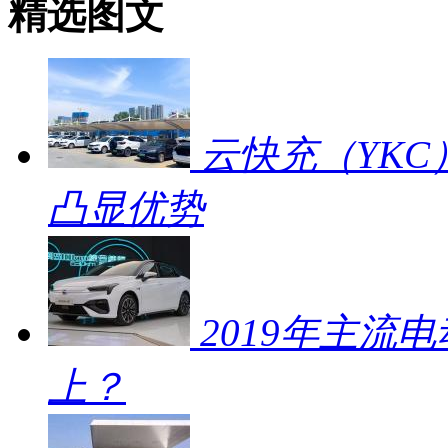
精选图文
云快充（YKC
凸显优势
2019年主流
上？