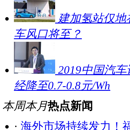
建加氢站仅地补
车风口将至？
2019中国汽车
经降至0.7-0.8元/Wh
本周
本月
热点新闻
·
海外市场持续发力！福田