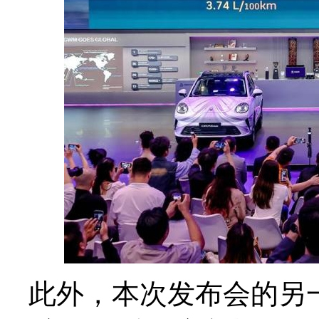
此外，本次发布会的另