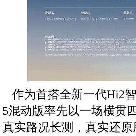
作为首搭全新一代Hi2
5混动版率先以一场横贯四
真实路况长测，真实还原