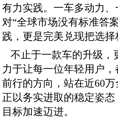
有力实践。一车多动力、
对“全球市场没有标准答
践，更是完美兑现把选择
不止于一款车的升级，
力于让每一位年轻用户，
前行的方向，站在近60
正以务实进取的稳定姿态
目标加速迈进。