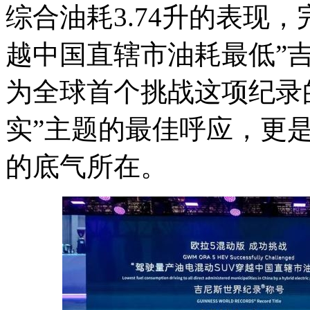
综合油耗3.74升的表现，
越中国直辖市油耗最低”
为全球首个挑战这项纪录
实”主题的最佳呼应，更
的底气所在。