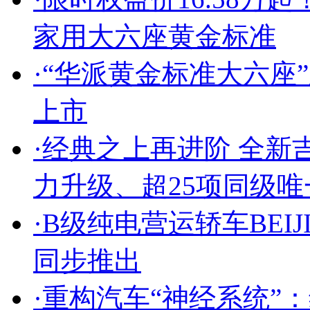
家用大六座黄金标准
·
“华派黄金标准大六座”
上市
·
经典之上再进阶 全新吉
力升级、超25项同级唯
·
B级纯电营运轿车BEIJ
同步推出
·
重构汽车“神经系统”