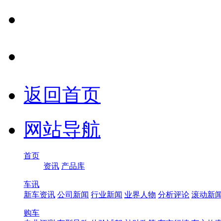
返回首页
网站导航
首页
资讯
产品库
车讯
新车资讯
公司新闻
行业新闻
业界人物
分析评论
滚动新
购车