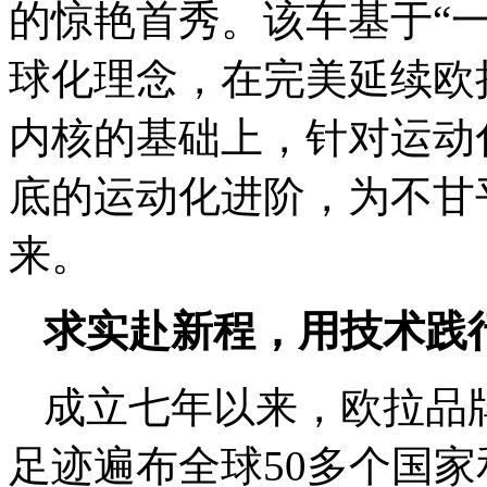
的惊艳首秀。该车基于“
球化理念，在完美延续欧
内核的基础上，针对运动
底的运动化进阶，为不甘
来。
求实赴新程，用技术践
成立七年以来，欧拉品
足迹遍布全球50多个国