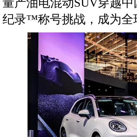
量产油电混动SUV穿越中
纪录™称号挑战，成为全