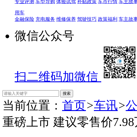
专业评测
车型导购
体验试驾
补贴政策
车市行情
车主故
用车
金融保险
充电服务
维修保养
驾驶技巧
政策福利
车主故
微信公众号
扫二维码加微信
当前位置：
首页
>
车讯
>
重磅上市 建议零售价7.9