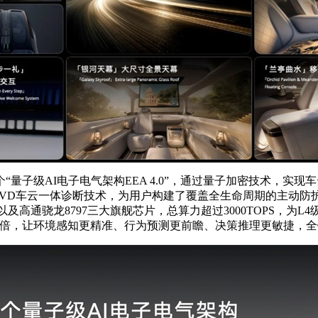
首个“量子级AI电子电气架构EEA 4.0”，通过量子加密技术
D车云一体诊断技术，为用户构建了覆盖全生命周期的主动防护体系。
 U，以及高通骁龙8797三大旗舰芯片，总算力超过3000TOPS
3倍，让环境感知更精准、行为预测更前瞻、决策推理更敏捷，