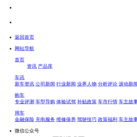
返回首页
网站导航
首页
资讯
产品库
车讯
新车资讯
公司新闻
行业新闻
业界人物
分析评论
滚动新
购车
专业评测
车型导购
体验试驾
补贴政策
车市行情
车主故
用车
金融保险
充电服务
维修保养
驾驶技巧
政策福利
车主故
微信公众号