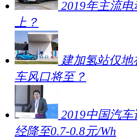
2019年主流
上？
建加氢站仅地补
车风口将至？
2019中国汽车
经降至0.7-0.8元/Wh