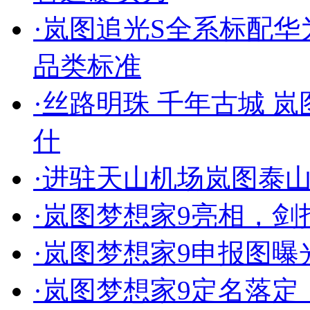
·
岚图追光S全系标配华为
品类标准
·
丝路明珠 千年古城 
什
·
进驻天山机场岚图泰
·
岚图梦想家9亮相，剑
·
岚图梦想家9申报图曝
·
岚图梦想家9定名落定