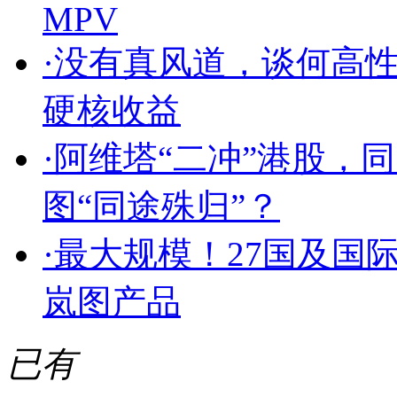
MPV
·
没有真风道，谈何高性
硬核收益
·
阿维塔“二冲”港股，同
图“同途殊归”？
·
最大规模！27国及国
岚图产品
已有