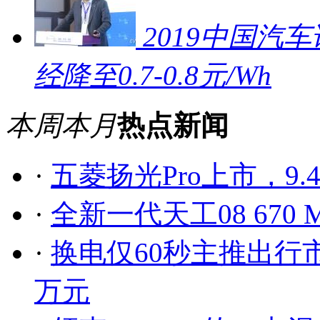
2019中国汽车
经降至0.7-0.8元/Wh
本周
本月
热点新闻
·
五菱扬光Pro上市，9.
·
全新一代天工08 67
·
换电仅60秒主推出行市场
万元