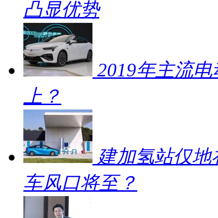
凸显优势
2019年主流
上？
建加氢站仅地补
车风口将至？