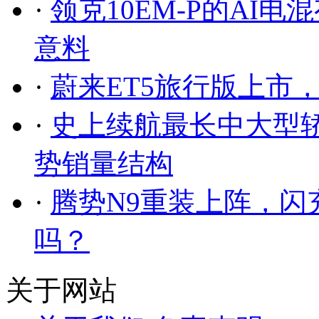
·
领克10EM-P的AI
意料
·
蔚来ET5旅行版上市，售2
·
史上续航最长中大型轿
势销量结构
·
腾势N9重装上阵，闪
吗？
关于网站