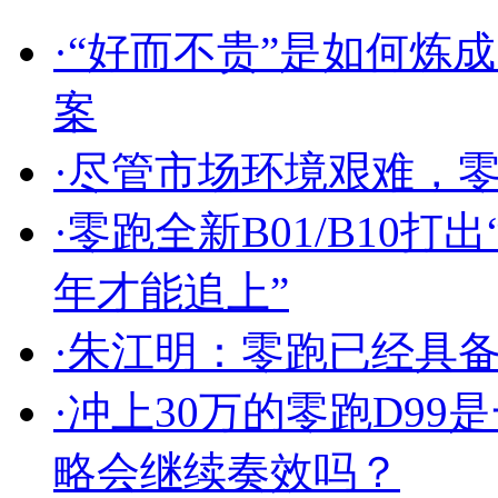
·
“好而不贵”是如何炼
案
·
尽管市场环境艰难，零
·
零跑全新B01/B10打
年才能追上”
·
朱江明：零跑已经具备
·
冲上30万的零跑D99
略会继续奏效吗？