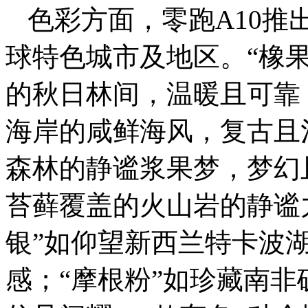
色彩方面，零跑A10推
球特色城市及地区。“橡
的秋日林间，温暖且可靠
海岸的咸鲜海风，复古且
森林的静谧浆果梦，梦幻
苔藓覆盖的火山岩的静谧
银”如仰望新西兰特卡波
感；“摩根粉”如珍藏南