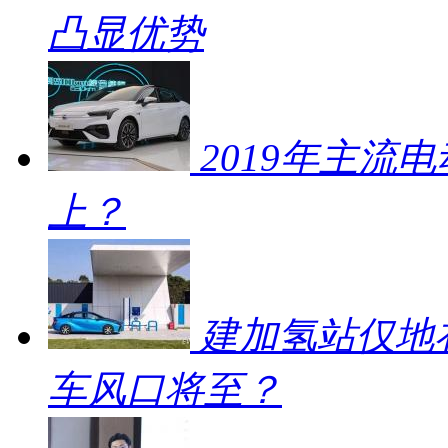
凸显优势
2019年主流
上？
建加氢站仅地补
车风口将至？