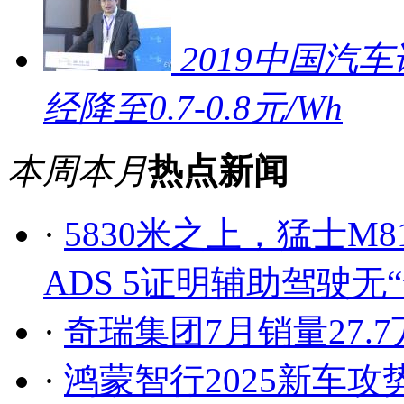
2019中国汽车
经降至0.7-0.8元/Wh
本周
本月
热点新闻
·
5830米之上，猛士M
ADS 5证明辅助驾驶无
·
奇瑞集团7月销量27.7
·
鸿蒙智行2025新车