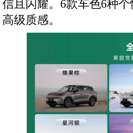
信且闪耀。6款车色6种
高级质感。