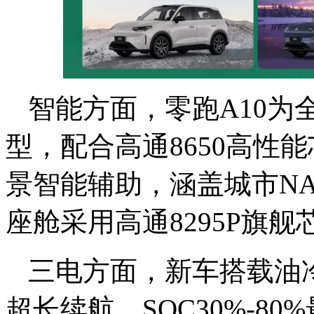
智能方面，零跑A10为
型，配合高通8650高性
景智能辅助，涵盖城市N
座舱采用高通8295P旗
三电方面，新车搭载油冷电
超长续航，SOC30%-8