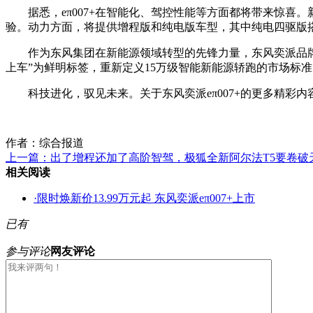
据悉，eπ007+在智能化、驾控性能等方面都将带来惊喜。
验。动力方面，将提供增程版和纯电版车型，其中纯电四驱版
作为东风集团在新能源领域转型的先锋力量，东风奕派品牌始终
上车”为鲜明标签，重新定义15万级智能新能源轿跑的市场标准
科技进化，驭见未来。关于东风奕派eπ007+的更多精彩内容
作者：综合报道
上一篇：
出了增程还加了高阶智驾，极狐全新阿尔法T5要卷破
相关阅读
·
限时焕新价13.99万元起 东风奕派eπ007+上市
已有
参与评论
网友评论