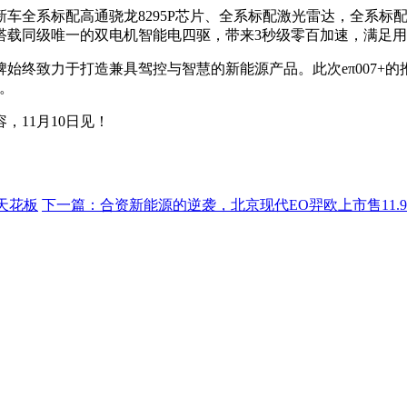
新车全系标配高通骁龙8295P芯片、全系标配激光雷达，全系
搭载同级唯一的双电机智能电四驱，带来3秒级零百加速，满足
致力于打造兼具驾控与智慧的新能源产品。此次eπ007+的
。
，11月10日见！
天花板
下一篇：
合资新能源的逆袭，北京现代EO羿欧上市售11.9