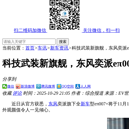
扫二维码加微信
关注微信，扫一扫
当前位置：
首页
>
车讯
>
新车资讯
>
科技武装新旗舰，东风奕派eπ
科技武装新旗舰，东风奕派eπ00
分享到
微信
新浪微博
腾讯微博
QQ空间
人人网
收藏
评论
时间：2025-10-29 21:05
作者：综合报道
来源：EV
近日从官方获悉，
东风
奕派旗下全
新车
型eπ007+将于1
外观颜值令人一见倾心。