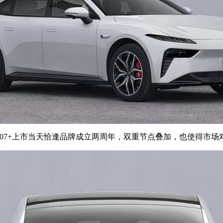
π007+上市当天恰逢品牌成立两周年，双重节点叠加，也使得市