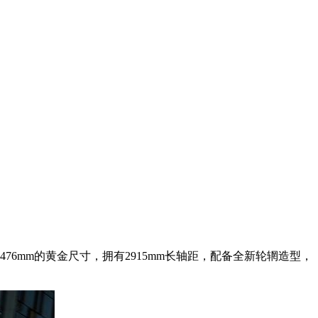
*1476mm的黄金尺寸，拥有2915mm长轴距，配备全新轮辋造型，