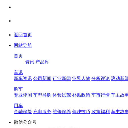
返回首页
网站导航
首页
资讯
产品库
车讯
新车资讯
公司新闻
行业新闻
业界人物
分析评论
滚动新
购车
专业评测
车型导购
体验试驾
补贴政策
车市行情
车主故
用车
金融保险
充电服务
维修保养
驾驶技巧
政策福利
车主故
微信公众号