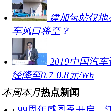
建加氢站仅地补
车风口将至？
2019中国汽车
经降至0.7-0.8元/Wh
本周
本月
热点新闻
·
99周年感恩季开启，