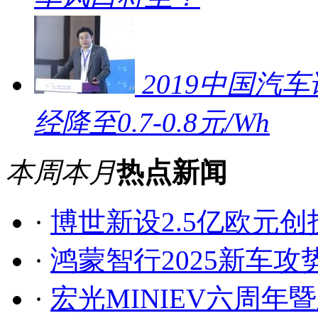
2019中国汽车
经降至0.7-0.8元/Wh
本周
本月
热点新闻
·
博世新设2.5亿欧元
·
鸿蒙智行2025新车
·
宏光MINIEV六周年