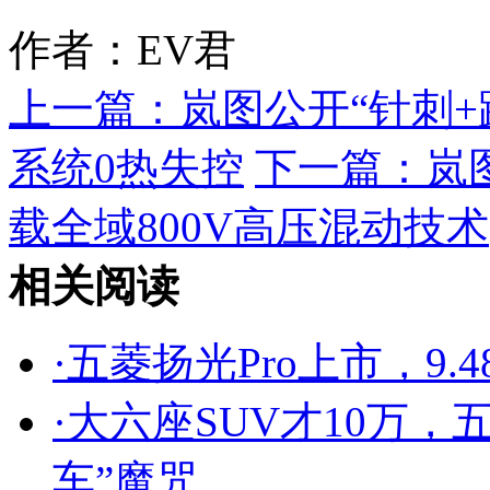
作者：EV君
上一篇：
岚图公开“针刺
系统0热失控
下一篇：
岚
载全域800V高压混动技术
相关阅读
·
五菱扬光Pro上市，9.
·
大六座SUV才10万，
车”魔咒