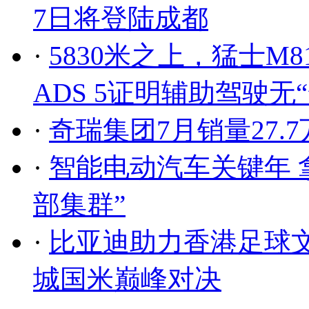
7日将登陆成都
·
5830米之上，猛士M
ADS 5证明辅助驾驶无
·
奇瑞集团7月销量27.7
·
智能电动汽车关键年 
部集群”
·
比亚迪助力香港足球
城国米巅峰对决