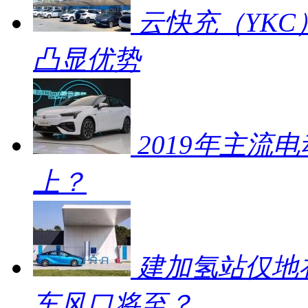
云快充（YKC
凸显优势
2019年主流
上？
建加氢站仅地补
车风口将至？