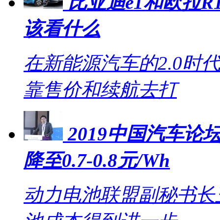
比亚迪e1和欧拉R1
该看什么
在新能源汽车的2.0时
靠售价和续航去打
2019中国汽车论坛
降至0.7-0.8元/Wh
动力电池联盟副秘书长王