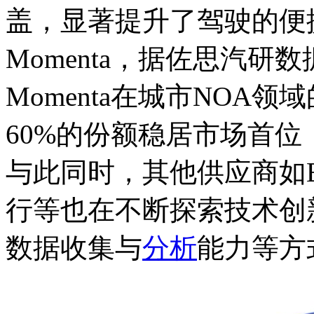
盖，显著提升了驾驶的便
Momenta，据佐思汽研
Momenta在城市NOA
60%的份额稳居市场首
与此同时，其他供应商如Bo
行等也在不断探索技术创
数据收集与
分析
能力等方