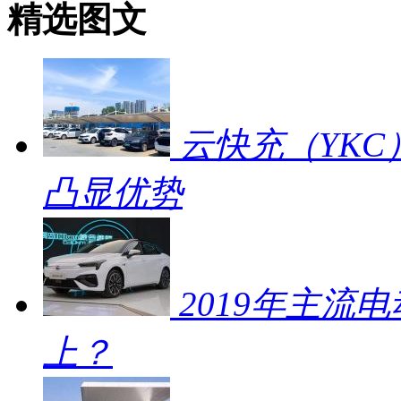
精选图文
云快充（YKC
凸显优势
2019年主流
上？