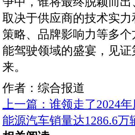
争中，谁将最终脱颖而出
取决于供应商的技术实力
策略、品牌影响力等多个
能驾驶领域的盛宴，见证
来。
作者：综合报道
上一篇：
谁领走了2024
能源汽车销量达1286.6