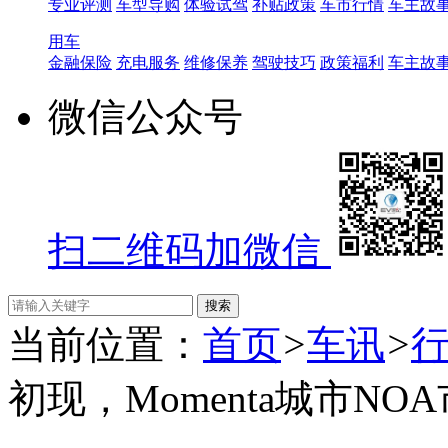
专业评测
车型导购
体验试驾
补贴政策
车市行情
车主故
用车
金融保险
充电服务
维修保养
驾驶技巧
政策福利
车主故
微信公众号
扫二维码加微信
当前位置：
首页
>
车讯
>
初现，Momenta城市NOA