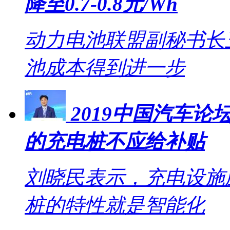
降至0.7-0.8元/Wh
动力电池联盟副秘书长王
池成本得到进一步
2019中国汽车
的充电桩不应给补贴
刘晓民表示，充电设施
桩的特性就是智能化