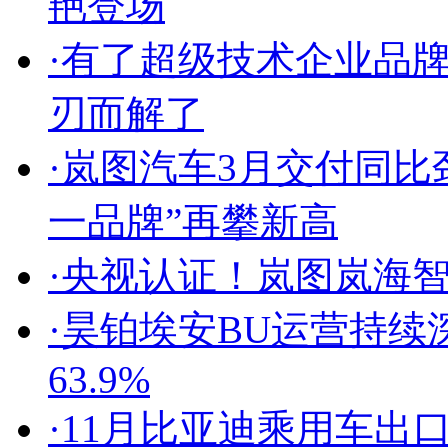
艳登场
·
有了超级技术企业品
刃而解了
·
岚图汽车3月交付同比劲
一品牌”再攀新高
·
央视认证！岚图岚海智
·
昊铂埃安BU运营持续深
63.9%
·
11月比亚迪乘用车出口