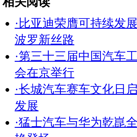
相关阅读
·
比亚迪荣膺可持续发
波罗新丝路
·
第三十三届中国汽车
会在京举行
·
长城汽车赛车文化日
发展
·
猛士汽车与华为乾崑全维共